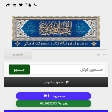
جستجو
جستجو
0 محصول - 0 تومان
⬆
سبد خرید
📞
تماس
09196835373