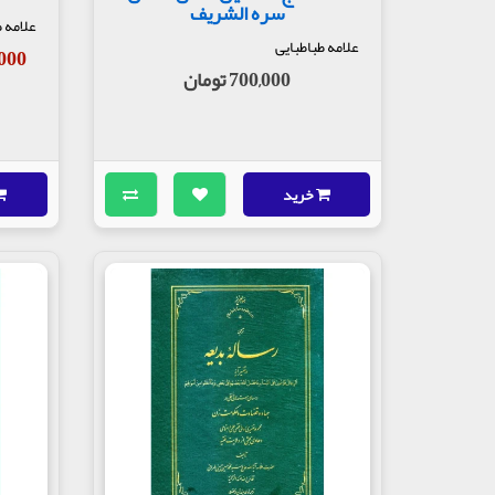
سره الشریف
علامه 
علامه طباطبایی
02,000
700,000 تومان
خرید