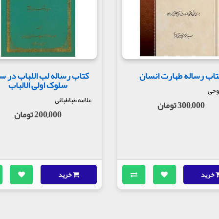
تاب رساله طهارت انسان
کتاب رساله لب اللباب در س
سلوک اولی الالباب
وحی
علامه طباطبائی
300,000 تومان
200,000 تومان
خرید
خرید