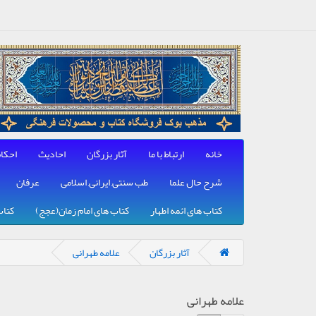
خانه
ارتباط با ما
آثار بزرگان
احادیث
احکا
شرح حال علما
طب سنتی, ایرانی, اسلامی
عرفان
کتاب های ائمه اطهار
کتاب های امام زمان(عجج)
کتاب
آثار بزرگان
علامه طهرانی
علامه طهرانی