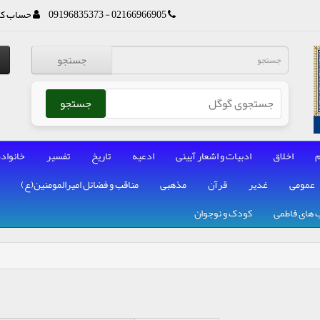
02166966905 - 09196835373
حساب کا
جستجو
جستجو
م
اخلاق
ادبیات و اشعار آیینی
ادعیه
تاریخ
تفسیر
خانواده
عمومی
غدیر
قرآن
مذهبی
مناقب و فضائل امیرالمومنین(ع)
 های فاطمی
کودک و نوجوان