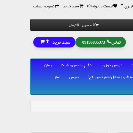
ربری
لیست دلخواه (0)
سبد خرید
تسویه حساب
0 محصول - 0 تومان
⬆
📞
سبد خرید
تماس
09196835373
دروس حوزوی
دفاع مقدس و شهدا
رمان
مناقب و مقاتل امام حسین (ع)
نفیس
نماز