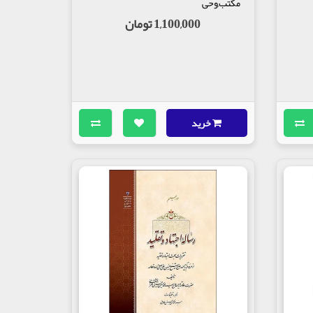
مکتب,وحی
1,100,000 تومان
خرید