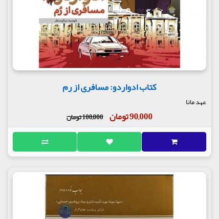
کتاب ادواردو: مسافری از رم
عهد مانا
90,000 تومان
100,000 تومان