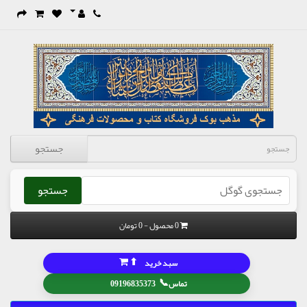
جستجو
جستجو
0 محصول - 0 تومان
⬆
سبد خرید
📞
تماس
09196835373