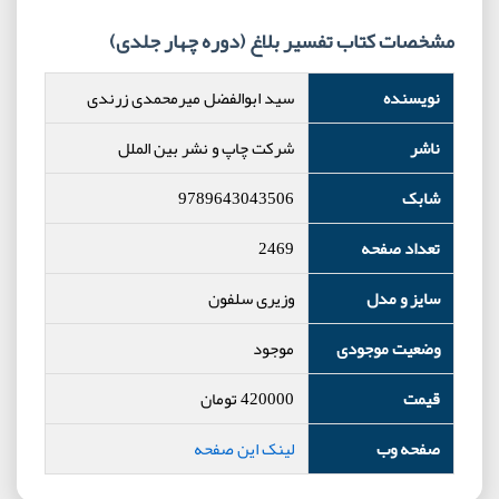
مشخصات کتاب تفسیر بلاغ (دوره چهار جلدی)
نویسنده
سید ابوالفضل میرمحمدی زرندی
ناشر
شرکت چاپ و نشر بین الملل
شابک
9789643043506
تعداد صفحه
2469
سایز و مدل
وزیری سلفون
وضعیت موجودی
موجود
قیمت
420000
تومان
صفحه وب
لینک این صفحه