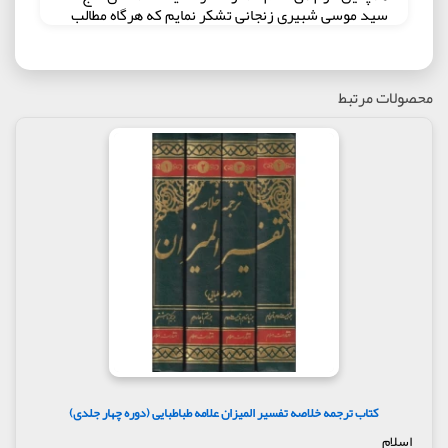
سید موسی شبیری زنجانی تشکر نمایم که هرگاه مطالب
تفسیری را در حضور ایشان مطرح کردم، استفاده بسیاری
نصیبم شده است." روش "تفسیر بلاغ" روش مفسر به
این صورت است که ابتدا آیه یا آیاتی از قرآن را ذکر کرده
و سپس تفسیر آن را ذیل عنوان "خلاصه تفسیر" بیان می
محصولات مرتبط
کند. بعد از آن تحت عنوان "معانی الفاظ" به توضیح لغوی و
نکات لازم می پردازد. پاره ای از مطالب هم که ذکرشان
مفید بوده و به دلیل اختصار در متن نیامده در بخش
"یادآوری" به آن اشاره شده است. البته این روش در جزء
سی ام تغییر کرده است؛ به این صورت که پس از متن
آیه، ترجمه آن آمده است. سپس به ترتیب به معانی
الفاظ، خلاصه تفسیر و یادآوری پرداخته شده است. در
برخی از موارد هم تحت عنوان "تذکر"، "یک حدیث"، "چند
حدیث" و "اشکال و پاسخ" مطالبی آورده شده است.
مؤلف این تفسیر را با بحثی با عنوان "تاریخ علوم قرآن"
آغاز کرده است که شامل هفده بخش می شود: "قرآن و
کیفیت نزول آن"، "کیفیت ملاقات جبرئیل با پیغمبر
اسلام(ص)"، "الفاظ قرآن کریم نیز از خداوند است"،
"فواتح و اوایل سوره ها"، "آیا سوره های قرآن یک باره
نازل شده است"، "تشخیص سوره ها از یکدیگر و ملاک
تعدد"، "پیغمبر قرآن را فراموش نمی کرد"، "تقسیم
کتاب ترجمه خلاصه تفسیر المیزان علامه طباطبایی (دوره چهار جلدی)
سوره ها به آیات و ترتیب آنها به دستور پیامبر(ص)"،
اسلام