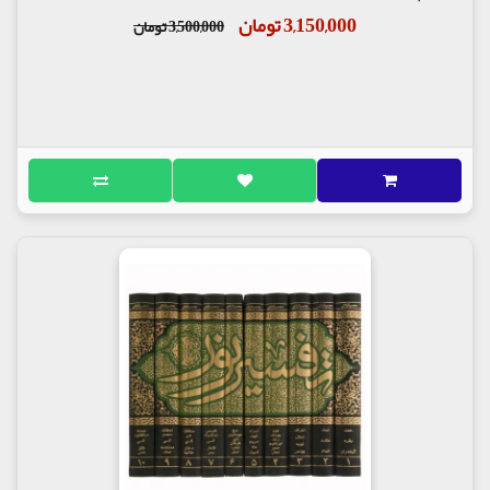
"چه کسی قرآن کریم را جمع کرد"، "خطوط قرآن کریم در
3,150,000 تومان
3,500,000 تومان
عصر پیامبر(ص)"، "نقطه گذاری و اعراب قرآن"، "قرائات
هفت گانه (سبعه) تواتر و جواز قرائت و استدلال به
آنها"، "اعجاز قرآن"، "ناسخ و منسوخ قرآن"، "محکم و
متشابه قرآن"، "قرآن موجود، بدون شک کلام خدا و حجت
است"، "سوره های مکی و مدنی قرآن" بخش های هفده
گانه تاریخ علوم قرآن را تشکیل می دهد. جلد اول این
کتاب شامل تفسیر سوره حمد تا سوره انعام، جلد دوم
متضمن تفسیر سوره اعراف تا سوره مؤمنون است.
تفسیر سورة نور تا سوره احقاف نیز در جلد سوم این
کتاب گنجانده شده است. جلد چهارم و پایانی نیز تفسیر
سوره محمد(ص) تا سوره ناس را در بر می گیرد.