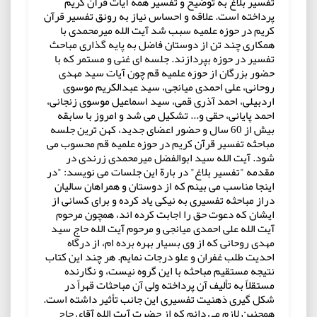
تفسیر بلاغ به توضیح و تفسیر همه آیات قرآن کریم
پرداخته است. علاقه و احساس نیاز به رونق تفسیر قرآن
کریم در حوزه علمیه سبب شد آیت الله میرمحمدی با
همکاری چند تن از دوستان فاضل به پایه گذاری مباحث
تفسیر در حوزه بپردازند. جلسه ای غنی و مستمر که با
حضور بزرگان از حوزه علمیه قم چون آیات سید مهدی
روحانی، علی احمدی میانجی، سید عبدالکریم موسوی
اردبیلی، احمد آذری قمی، سید اسماعیل موسوی زنجانی،
احمد پایانی، حقی و... تشکیل می شد و امروز با سابقه
بیش از 60 سال و حضور اعضای جدید، کهن ترین جلسه
مباحثه تفسیر قرآن کریم در حوزه علمیه قم محسوب می
شود. آیت الله سید ابوالفضل میرمحمدی زرندی در
مقدمه "تفسیر بلاغ" در بارة این جلسات می نویسد: "در
اینجا مناسب می بینم که از دوستان و همراهان سالیان
دراز مباحثه تفسیری به نیکی یاد کرده و برای کسانی از
ایشان که دعوت حق را اجابت کرده اند، همچون مرحوم
آیت الله علی احمدی میانجی و مرحوم آیت الله حاج سید
مهدی روحانی که از وی بسیار بهره برده ام، از درگاه
احدیت طلب غفران و علو درجات نمایم. هر چند این کتاب
نتیجه مستقیم مباحثه با این گروه نیست، و نگارنده
مستقلاً به تألیف آن پرداخته ولی آن مباحثات قهراً در
شکل گیری ذهنیت تفسیری این جانب تأثیر داشته است.
همچنین لازم می دانم که از حضرت آیت الله آقای حاج