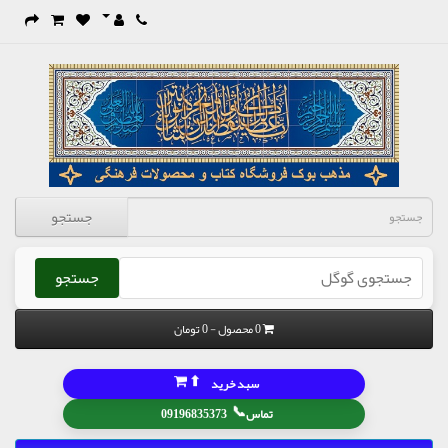
جستجو
جستجو
0 محصول - 0 تومان
⬆
سبد خرید
📞
تماس
09196835373