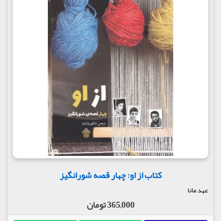
کتاب از او: چهار قصه شورانگیز
عهد مانا
365,000 تومان