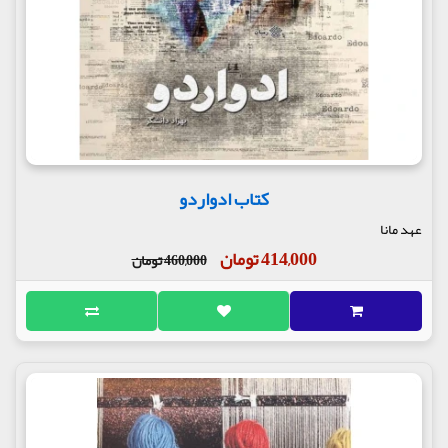
کتاب ادواردو
عهد مانا
414,000 تومان
460,000 تومان