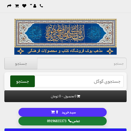
جستجو
جستجو
0 محصول - 0 تومان
⬆
سبد خرید
📞
تماس
09196835373