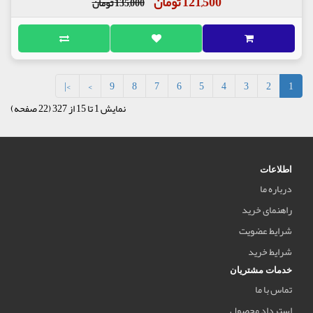
121,500 تومان
135,000 تومان
>|
>
9
8
7
6
5
4
3
2
1
نمایش 1 تا 15 از 327 (22 صفحه)
اطلاعات
درباره ما
راهنمای خرید
شرایط عضویت
شرایط خرید
خدمات مشتریان
تماس با ما
استرداد محصول