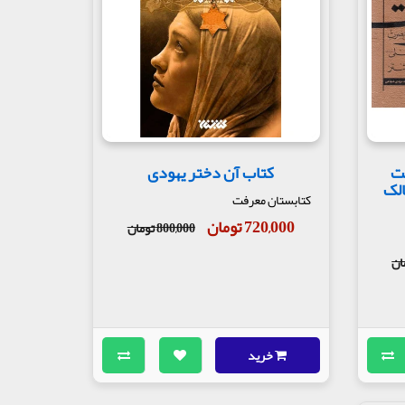
ت
کتاب آن دختر یهودی
الک
کتابستان معرفت
720,000 تومان
800,000 تومان
خرید