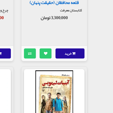
قلعه محافظان (حقیقت پنهان)
کتابستان معرفت
چرخ و 
3,300,000 تومان
,500
خرید