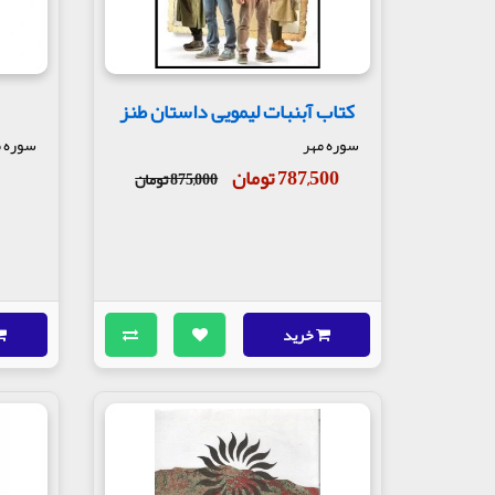
کتاب آبنبات لیمویی داستان طنز
سوره مهر
سوره م
787,500 تومان
875,000 تومان
خرید