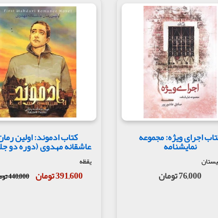
تاب اجرای ویژه: مجموعه
کتاب ادموند: اولین رمان
نمایشنامه
عاشقانه مهدوی (دوره دو ج
یستان
یقظه
76,000 تومان
391,600 تومان
440,000 تومان