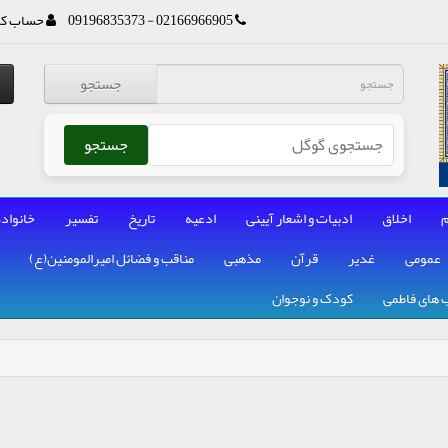
02166966905 - 09196835373
حساب کا
جستجو
جستجو
م
اخلاق
ادبیات و اشعار آیینی
ادعیه
تاریخ
تفسیر
خانواده
عمومی
غدیر
قرآن
مذهبی
مناقب و فضائل امیرالمومنین(ع)
 های فاطمی
کودک و نوجوان