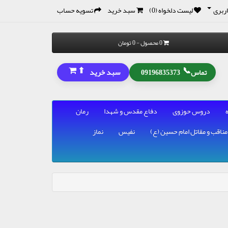
ربری
لیست دلخواه (0)
سبد خرید
تسویه حساب
0 محصول - 0 تومان
⬆
📞
سبد خرید
تماس
09196835373
دروس حوزوی
دفاع مقدس و شهدا
رمان
مناقب و مقاتل امام حسین (ع)
نفیس
نماز