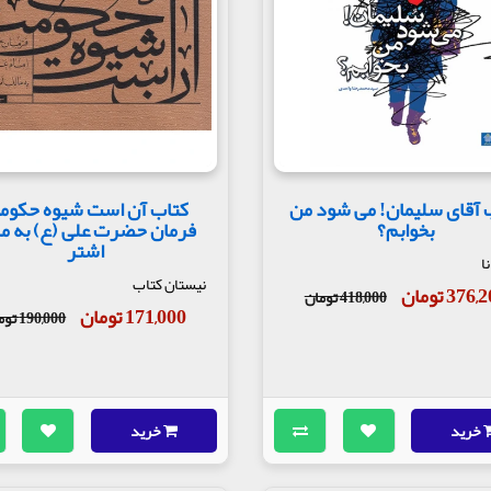
 آقای سلیمان! می شود من
کتاب آن است شیوه حکوم
بخوابم؟
فرمان حضرت علی (ع) به م
اشتر
ا
نیستان کتاب
376 تومان
418,000 تومان
171,000 تومان
190,000 تومان
خرید
خرید