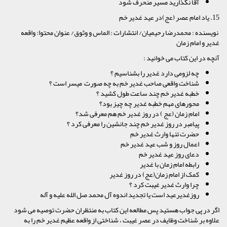
آقا نگذارید مسیر منحرف شود
15. یاد امام عصر (عج)در عید غدیر خم
نویسنده : محمدرضا رحیمیان/ انتشارات : الماس و وثوق/ عنوان محتوا: واقعه
غدیر و امام زمان
آنچه در این کتاب می خوانید :
چه لزومی دارد غدیر را بشناسیم ؟
شناخت واقعی صاحب غدیر خم به چه صورت میسر است ؟
خطبه غدیر خم چند ساعت طول کشید ؟
محورهای مهم خطبه غدیر چه چیز بود؟
امام زمان (عج ) در روز غدیر خم هم معرفی شد؟
پیامبر در روز غدیر خم چند جانشین را معرفی کرد ؟
حضرت تنها وارث غدیر خم
اعمال روز و شب عید غدیر خم
دعای روز عید غدیر خم
رابطه امام زمان با غدیر
کمک از امام زمان(عج) در روز غدیر
چرا وارث غدیر غیبت کرد ؟
روزغدیرعید است یا تجدید اندوه آل محمد صل الله علیه و آله
اگر در پی جواب هستید پس مطالعه این کتاب به منتظران حضرت توصیه می شود
علاوه بر شناخت وظایف در عصر غیبت ، شناختی از واقعه عظیم غدیر خم را به