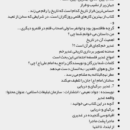
جهان پر از نشیب و فراز
حساس‌ترین فراز تاریخ کدام است که تاریخ را رقم می زند .
کتاب از بهترین کارهاى قلمى روزگاران است، در شرایطى که سخن از تعهد
و..
گرچه طاقت‏سوز بود و توان‏فرسا ولی اصحاب قلم در قلمرو دیگرى...
من داستان می خوانم شما چی ؟
اهمیت آن در تاریخ
غدیر خم کجای قرآن است ؟!
صحنه تصویر برداری تاریخى غدیرخم
امواج غدیر فلسفه اجتماعى این بحث است
کلمات شما بزرگان و نویسندگان راجع به امام على(ع) چی ؟
حال و هواى «الغدیر» به انسان دست مى‏دهد
عطر نهج‏البلاغه به مشام می رسد .
سخنان امام (ع) جان را تلطیف مى‏کند
7. غدیر، برکه‏اى و دریایى
نویسنده : جواد نعیمى / انتشارات : سازمان تبلیغات اسلامى/ عنوان محتوا:
واقعه غدیر
آنچه در این کتاب می خوانید :
برکه‏اى و دریایى
اقیانوسى گنجیده در غدیرى
ماجرا پشت ماجرا
از ابتداء تا انتها