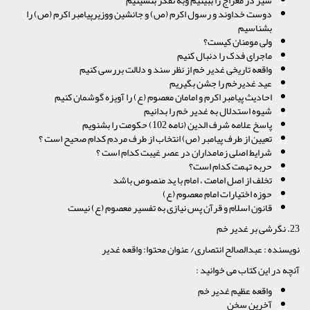
دوست خداوند و رسول اکرم (ص) و جانشین ووزیرپیامبر اکرم (ص) را
بشناسیم
ولی مومنان کیست؟
ماجرای فدک را دنبال کنیم
واقعه تاریخی غدیر خم از نظر سند و دلالت بررسی کنیم
عید غدیرخم را جشن بگیریم
احادیث پیامبر اکرم و امامان معصوم (ع) را آویزه گوشمان کنیم
شیوه استدلال به غدیر خم را بدانیم
پاسخ علامه شرف الدین (نامه 102) حکومت را بشنویم
تعیین از طرف پیامبر (ص) انتخاب از طرف مردم کدام صحیح است ؟
شرایط اصلی زمامداران در عصر غیبت کدام است ؟
حربه تهمت کدام است؟
تخلف از اصل امامت ، امام با ید منصوص باشد
حوزه اختیارات امام معصوم (ع)
قانون اسلام و قرآن پس نیازی به تفسیر معصوم (ع) نیست
23. نگرشی بر غدیر خم
نویسنده : عبدالصالح انتصاری/ عنوان محتوا: واقعه غدیر
آنچه در این کتاب می خوانید :
واقعه عظیم غدیر خم
آخرین سخن