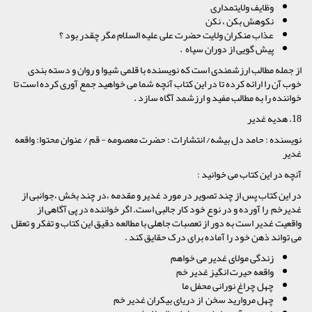
وظایف ولایتمداری
نکوهش بکن ، نکن
عذاب منکران ولایت حضرت علی علیه السلام مگر چقدر بود ؟
پیش گویی از دوران سیاه .
از جمله مطالب ارزشمندی است که نویسنده با قلمی شیوا و روان و دسته بندی
خوب آن را ارائه کرده تا در این کتاب آنچه شما می خواهید جمع آوری کرده است تا
خواننده را به مطالب مفید و ارزشمد آگاه سازد .
18. هدیه غدیر
نویسنده : حامد دل بیشه/ انتشارات : حضرت معصومه - قم / عنوان محتوا: واقعه
غدیر
آنچه در این کتاب می خوانید :
در این کتاب پس از چند تصویر در مورد غدیر و مقدمه ،در چند بخش ،جوانبی از
غدیرخم را آورده و در نوع خود کار جالبی است. اگر خواننده در پی آگاهی از
واقعیت غدیر است به دور از تعصبات جاهلی با مطالعه دقیق این کتاب و تفکر و تعقل
می تواند ذهن خود را آماده برای درک حقایق کند .
زندگی مولای غدیر می خواهم
واقعه حیرت انگیز غدیر خم
چهل چراغ نورانی محفل ما
چهل مروارید سخن از دریای بیکران غدیر خم