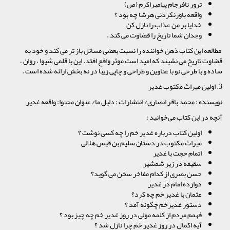
ترور نافرجام پیامبراکرم (ص)
واقعه باورنکردنی هرشا چه بود ؟
خدایا بر من عذاب را نازل کن
وجدان شما تاریخ را قضاوت می کند .
مطالعه این کتاب ذهن خواننده را نسبت بعضی مسائل باز تر می کند و خود به
قضاوت تاریخ می نشیند که امید است موثر واقع افتد. این با قلمی شیوا ، روان ،
ساده و با طرحی نو با عناوین و طراحی و چاپی زیبا در نه بخش ارائه شده است .
3. اولین میراث مکتوب غدیر
نویسنده : محمد باقر انصاری/ انتشارات : دلیل ما/ عنوان محتوا: واقعه غدیر
آنچه در این کتاب می‌خوانید :
اولین کتاب درباره غدیر خم را چه کسی نوشت ؟
میراث مکتوب در دستان سلیم بن قیس هلالی
اتمام حجت با غدیر
سقیفه در زیر شمشیر
حسن بصری از کدام مفاخر سخن می گوید؟
دوازده امام در غدیر
عثمان با غدیر خم چه کرد؟
دستور غدیرخم چگونه آمد ؟
فهمم مردم از کلمه مولی در روز غدیر خم چه چیز بود ؟
آیه اکمال در روز غدیر خم چرا نازل شد ؟