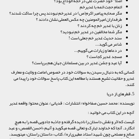
اصلا" خود حضرت علی در حجه الوداع بود؟
اتمام حجت ائمه با غدیرخم
مگر صحابه پیامبر اکرم(ص) در غدیرخم نبودند پس چرا ساکت شدند؟
طرفداران امیرالمومنین چه عکس العملی نشان دادند ؟
زنان با غدیر خم چه کردند ؟
مگر شما مخالفین در غدیر خم نبودید؟
سند حدیث غدیر خم جعلی است !
شاعر می گوید...
در دعاها و زیارات می گوییم...
مسجد غدیر کجاست ؟
آیا عید و جشن غدیر در بین مسلمانان جهان هم برپاست؟
کسانی که به دنبال رسیدن به سوالات خود در خصوص امامت و ولایت و معارف
غدیر و حقانیت تشیع هستند با مطالعه این کتاب پاسخ سوالات خود را پیدا می
کنند.
5. قطره‏اى از دریا
نویسنده : محمد حسین صفاخواه/ انتشارات : قدیانی/ عنوان محتوا: واقعه غدیر
آنچه در این کتاب می خوانید :
کیست که اثر و نقش داستان را نادیده گرفته و جاذبه جادویى قصه را به هیچ
انگارد. آنجا که خداوند تبارک و تعالی قصه مى‏گوید و آنهم «احسن القصص‏» و عبد
صالح و مصلحى چون شهید استاد مطهرى(ره)، کتاب «داستان راستان‏» مى‏نویسد،