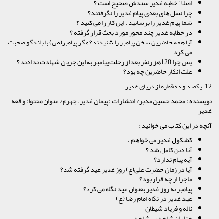
اصلا" خطبه غدیر سندش صحیح است ؟
چرا نسل های بعدی پیام غدیر را نگرفتند؟
شما پیام غدیر را برسانید . این کار را می کنید ؟
در خطابه غدیر چند محور مورد بحث قرار گرفته ؟
آیا همه حاضرین سخن پیامبر را شنیدند؟ مگر پیامبر(ص) با بلندگو صحبت
می کرد
پس چرا 120هزارنفر بعد از رحلت پیامبر به این جریان شهادت ندادند ؟
علت انکار حاضرین چه بود؟
12. یکصد و ده قطره از دریای غدیر
نویسنده : محمد حسین مدبر/ انتشارات : پیمان غدیر – جهرم/ عنوان محتوا: واقعه
غدیر
آنچه در این کتاب می خوانید :
کشکول غدیر می خواهم .
آیا دین کامل شد ؟
آیه پیام ندارد؟
آیا در زمان حضرت علی(ع) روز غدیر عید گرفته شد؟
ماجرا از چه قرار بود؟
پیامبر به روز غدیر بعنوان عید نگاه می کرد؟
عید غدیر در نگاه امام رضا (ع)
ناله و فریاد شیطان
هزاران شاهد بی شاهد