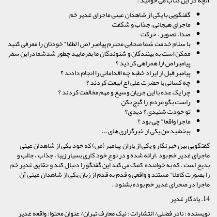
گفتگویی با یکی از شاهدان عینی ماجرای غدیر خم
ماجرای هیجانی، جذاب و شگفت
صدا، تصویر ، حرکت
با سلام خدمت شما صحابی محترم پیامبر (ص) لطفا" خودتان را معرفی کنید
ممکن است به بینندگان و شنوندگان ما بفرمایید چطور شدشمادراین سفر
پیامبر(ص)را همراهی کردید ؟
پیامبر قبل از ایراد خطبه چه اقداماتی را انجام دادند ؟
چه کسانی با حضرت علی (ع)بیعت کردند ؟
چرا یک عده با این جریان وسیع و مهم مخالفت کردند ؟
راست بگو مردم را گیج نکن
تو خودت شنیدی ؟ دیدی؟
ماجرا واقعا" چی بود ؟
ببخشید من یکی از خبرگزاری های ...
گفتگویی بین خبرنگار و یکی از یاران پیامبر (ص) که خود یکی از شاهدان عینی
ماجرای غدیر خم بود .ارائه شده و در نوع خود کاری بسیار زیبا ، جذاب ، جالب و
بدیع است . که به خواننده کمک می کند این گفتگو را دنبال کند و حقایق غدیر خم
را بصورت کاملا" مستند و واقعی و قدم به قدم از زبان یکی از شاهدان عینی آن
ماجرا در صحرای غدیر خم بوده بشنود .
14. یادگار غدیر
نویسنده : نادر فضلی/ انتشارات : نیک معارف تهران/ عنوان محتوا: واقعه غدیر