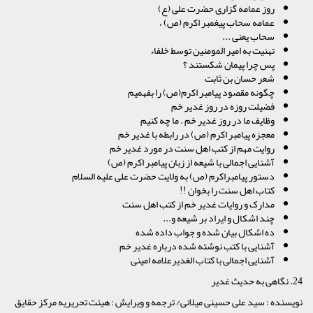
روز عمامه گزاری حضرت علی (ع)
عمامه سحاب پیغمبر اکرم (ص) ،
سحاب یعنی ...
تهنیت به امیر المومنین توسط خلفاء
پس چرا پیمان شکستند ؟
شعر حسان بن ثابت
چگونه مقصود پیامبر اکرم(ص) را بفهمیم
فضیلت روزه در روز غدیر خم
وظایف ما در روز غدیر خم . ما چه کنیم
معجزه پیامبر اکرم (ص) در رابطه با غدیر خم
روایت مهم از کتب اهل سنت در مورد غدیر خم
آشنایی اجمالی با شیعه از زبان پیامبر اکرم (ص)
دستور پیامبراکرم (ص) به ولایت حضرت علی علیه السلام
کتاب اهل سنت را بخوان !!
مدارک و روایات غدیر خم از کتب اهل سنت
چند اشکال و ایراد بر شیعه و...
ده اشکال بیان شده و جواب داده شده
آشنایی با کتب نوشته شده درباره غدیر خم
آشنایی اجمالی با کتاب الغدیرعلامه امینی
24. نگاهی به حدیث غدیر
نویسنده : سید علی حسینی میلانی/ ترجمه و ویرایش : هیئت تحریریه مرکز حقایق