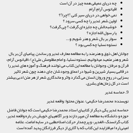
چه دریای عمیقی همه چیز در آن است
اقیانوس آرامِ آرام
نمی خواهی در دریای سیر کنی !؟چرا!؟
اولین شعر غدیر را چه کسی سرود ؟
خوشبحالش چه جایزه ای گرفت ؟ چی گرفت؟
یا رسول الله اجازه ؟
سوار بر بال شعر و هنر شویم و...
نستوه نسلها چه کسی بود ؟
جوانان اهل ذوق و هنرمند را به مطالعه معارف غدیر و رساندن پیامهاى آن بر بال
شعر و هنر متعهد مى‏خوانیم، نستوه نسلها، و امام مظلومش على(ع) «اقیانوس آرام‏»
قرآن و عرفان، وجوانان با مطالعه این کتاب می توانند فرهنگ و آموزه های غدیر را
در قالبی بسیار شیرین و شیوا در اعماق وجودشان جای دهند چون شعر تاثیر
بسزایی در روح و روان انسان می گذارد واثر و ماندگاری شعر از هر متن ادبی بیشتر
است در کل زمان‌های بشری.
9. حماسه غدیر
نویسنده: محمدرضا حکیمى/ عنوان محتوا: واقعه غدیر
حماسه غدیر یکى دیگر از کتابهاى استاد محمدرضا حکیمى است که جوانان فاضل
حوزه و دانشگاه به مطالعه آن مى‏پردازند و بر آگاهى‏هاى خویش در باره واقعه غدیر،
کتاب گرانسنگ «الغدیر» و پرچمدار حرکت اصلاح‏طلبى در سایه امامت، علامه
امینى(ره) مى‏افزایند این کتاب که با آثارى از دیگر فرزانگان پدید آمده است