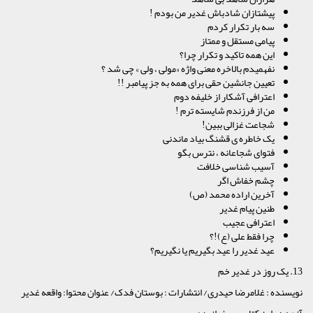
پیشتازان شادباش غدیر من بودم !
سه بار تکرار کردم
پیامی مستقل و ممتاز
این همه تاکید و تکرار چرا؟
نفهمیدم بالاخره معنی واژه «مولی ، ولی » چی شد ؟
تعیین جانشین حقی برای همه به جز پیامبر !!
اعترافی آشکار از خلیفه دوم
من از فرزندم شایسته ترم !
شجاعت غزالی ببین!
یک خاطره ی قشنگ بیاد ماندنی
فتوای شجاعانه ، نترس بگو
آسیب شناسی خلافت
چشم خفاش اگر
آخرین اراده محمد (ص)
طنین پیام غدیر
اعترافی عجیب
چرا فقط علی (ع)!؟
عید غدیر را عید بگیریم یا نگیریم؟
13. یک روز در غدیر خم
نویسنده : غلامرضا حیدری/ انتشارات : بوستان فدک/ عنوان محتوا: واقعه غدیر
آنچه در این کتاب می خوانید :