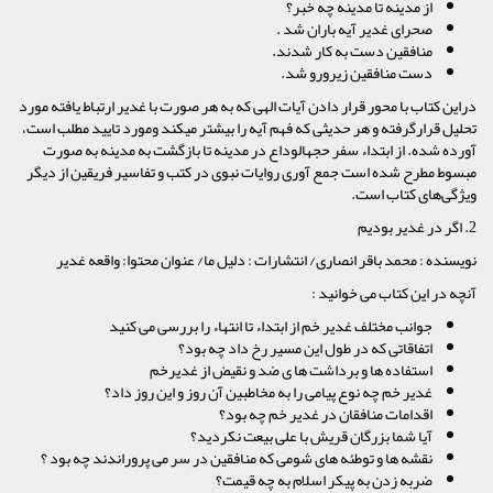
از مدینه تا مدینه چه خبر؟
صحرای غدیر آیه باران شد .
منافقین دست به کار شدند.
دست منافقین زیرورو شد.
دراین کتاب با محور قرار دادن آیات الهی که به هر صورت با غدیر ارتباط یافته مورد
تحلیل قرارگرفته و هر حدیثی که فهم آیه را بیشتر میکند ومورد تایید مطلب است،
آورده شده. از ابتداء سفر حجهالوداع در مدینه تا بازگشت به مدینه به صورت
مبسوط مطرح شده است جمع آوری روایات نبوی در کتب و تفاسیر فریقین از دیگر
ویژگی‌های کتاب است.
2. اگر در غدیر بودیم
نویسنده : محمد باقر انصاری/ انتشارات : دلیل ما/ عنوان محتوا: واقعه غدیر
آنچه در این کتاب می خوانید :
جوانب مختلف غدیر خم از ابتداء تا انتهاء را بررسی می کنید
اتفاقاتی که در طول این مسیر رخ داد چه بود؟
استفاده ها و برداشت ها ی ضد و نقیض از غدیرخم
غدیر خم چه نوع پیامی را به مخاطبین آن روز و این روز داد؟
اقدامات منافقان در غدیر خم چه بود؟
آیا شما بزرگان قریش با علی بیعت نکردید؟
نقشه ها و توطئه های شومی که منافقین در سر می پروراندند چه بود ؟
ضربه زدن به پیکر اسلام به چه قیمت؟