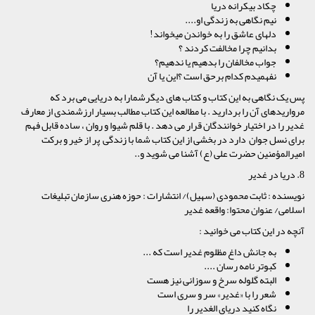
چکاد بیکرانه دریا
نیم نگاهى به زندگى او....
دلهاى عاشق را به خواندن مى‏خواند!
بدانیم چرا مخالفت کردند ؟
جواب مخالفان را بدهیم یا ندهیم؟
نفهمیدم کدام برحق است ؟این یا آن
پس یک نگاهی به این کتاب و کتاب های دیگرشمارا به دریایی می برد که
مرواریدهای آن را بردارید . با مطالعه این کتاب مطالب بسیار ارزشمندی از معارف
غدیر را در اختیار خوانندگان قرار می دهد . با قلم شیوا و روان ، ساده قابل فهم
برای نسل جوان دارد در بخشى از این کتاب شما با زندگی پر از خیر و برکت
امیرالمؤمنین حضرت علی (ع) آشنا می شوید و..
8. دریا در غدیر
نویسنده : ثابت محمودى (سهیل)/ انتشارات : حوزه هنرى سازمان تبلیغات
اسلامى/ عنوان محتوا: واقعه غدیر
آنچه در این کتاب می خوانید :
به جانش داغ مظلوم غدیر است که ...
کبوتر نامه‏ رسان ....
البته گلوله سرخ و سوزانى نیز هست
شعر را با «غدیر» سر و سرى است
نگاه کنید دریای الغدیر را