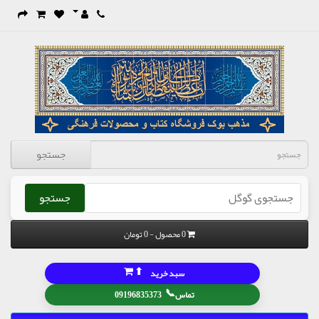
جستجو
جستجو
0 محصول - 0 تومان
⬆
سبد خرید
📞
تماس
09196835373