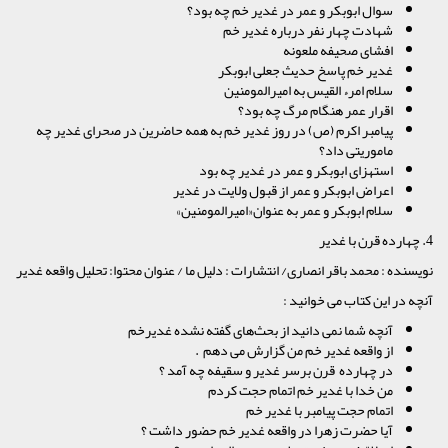
سوال ابوبکر و عمر در غدیر خم چه بود؟
شهادت چهار نفر درباره غدیر خم
افشای صحیفه ملعونه
غدیر خم پاسخ حدیث جعلی ابوبکر
سلام امرء القیس به امیرالمومنین
اقرار عمر هنگام مرگ چه بود؟
پیامبر اکرم (ص) در روز غدیر خم به همه حاضرین در صحرای غدیر چه
ماموریتی داد؟
استهزای ابوبکر و عمر در غدیر چه بود
اعراض ابوبکر و عمر از قبول ولایت در غدیر
سلام ابوبکر و عمر به عنوان«امیرالمومنین»
4. چهارده قرن با غدیر
نویسنده : محمد باقر انصاری/ انتشارات : دلیل ما / عنوان محتوا: تحلیل واقعه غدیر
آنچه در این کتاب می خوانید :
آنچه شما نمی دانید از بحث‌های گفته نشده غدیرخم
از واقعه غدیر خم من گزارش می دهم .
در چهارده قرن برسر غدیر و سقیفه چه آمد ؟
من خدا با غدیر خم اتمام حجت کردم
اتمام حجت پیامبر با غدیر خم
آیا حضرت زهرا در واقعه غدیر خم حضور داشت ؟