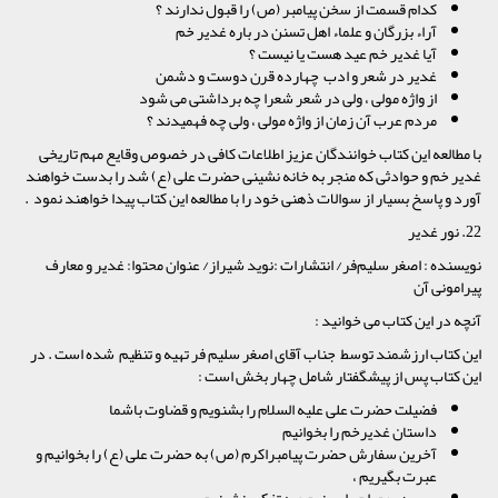
کدام قسمت از سخن پیامبر (ص) را قبول ندارند ؟
آراء بزرگان و علماء اهل تسنن در باره غدیر خم
آیا غدیر خم عید هست یا نیست ؟
غدیر در شعر و ادب چهارده قرن دوست و دشمن
از واژه مولی ، ولی در شعر شعرا چه برداشتی می شود
مردم عرب آن زمان از واژه مولی ، ولی چه فهمیدند ؟
با مطالعه این کتاب خوانندگان عزیز اطلاعات کافی در خصوص وقایع مهم تاریخی
غدیر خم و حوادثی که منجر به خانه نشینی حضرت علی (ع) شد را بدست خواهند
آورد و پاسخ بسیار از سوالات ذهنی خود را با مطالعه این کتاب پیدا خواهند نمود .
22. نور غدیر
نویسنده : اصغر سلیم‌فر‌/ انتشارات :نوید شیراز/ عنوان محتوا: غدیر و معارف
پیرامونی آن
آنچه در این کتاب می خوانید :
این کتاب ارزشمند توسط جناب آقای اصغر سلیم فر تهیه و تنظیم شده است . در
این کتاب پس از پیشگفتار شامل چهار بخش است :
فضیلت حضرت علی علیه السلام را بشنویم و قضاوت باشما
داستان غدیرخم را بخوانیم
آخرین سفارش حضرت پیامبراکرم (ص) به حضرت علی (ع) را بخوانیم و
عبرت بگیریم ،
سیر در معراج را ببینیم وبه تفکر بنشینیم