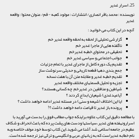
25. اسرار غدیر
نویسنده : محمد باقر انصاری/ انتشارات : مولود کعبه - قم/ عنوان محتوا : واقعه
غدیر
آنچه در این کتاب می خوانید :
گزارشی تحلیلی از لحظه به لحظه واقعه غدیر خم
ناگفته هایی از ماجرا غدیر خم
تحقیقی در محتوای خطبه غدیرخم
جوانب اجتماعی و سیاسی غدیر خم
تقدیم یک دوره کامل از ماجرای غدیر با تمام جزئیات
جمع بندی دهها قطعه تاریخی و حدیثی سرنوشت ساز
تقدیم خطبه غدیر و مقابله متن آن با هفت نسخه
تجزیه و تحلیل قسمتهای مختلف واقعه غدیر
شیاطین و منافقین در غدیرخم چه کسانی هستند؟
آیاعیدغدی ا شیعیان ابداع کردند ؟
ایا این اختلاف (شیعه و سنی) در مسئله غدیر ادامه خواهد داشت ؟
پرونده باز غدیر تا قیامت دامه خواهد داشت ؟!
با مطالعه دقیق این کتاب علاوه براینکه جواب مطالب فوق را بدست می آورید با
اسرارونهفته های غدیر،سیاستها ودست های پشت پرده که باعث انحراف و شکاف
عظیم در جامعه اسلامی شد آشنا می شوید.این کتاب توسط خود مولف خلاصه وبه
نام خطابه غدیراست که به زبانهای عربی و انگلیسی و ترکی نیز ترجمه شده است.