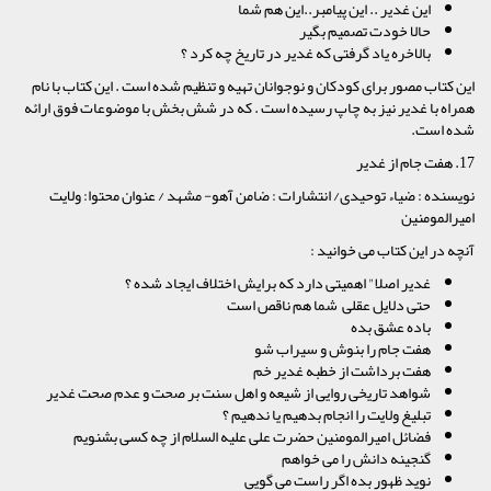
این غدیر .. این پیامبر..این هم شما
حالا خودت تصمیم بگیر
بالاخره یاد گرفتی که غدیر در تاریخ چه کرد ؟
این کتاب مصور برای کودکان و نوجوانان تهیه و تنظیم شده است . این کتاب با نام
همراه با غدیر نیز به چاپ رسیده است . که در شش بخش با موضوعات فوق ارائه
شده است.
17. هفت جام از غدیر
نویسنده : ضیاء توحیدی/ انتشارات : ضامن آهو- مشهد / عنوان محتوا: ولایت
امیرالمومنین
آنچه در این کتاب می خوانید :
غدیر اصلا" اهمیتی دارد که برایش اختلاف ایجاد شده ؟
حتی دلایل عقلی شما هم ناقص است
باده عشق بده
هفت جام را بنوش و سیراب شو
هفت برداشت از خطبه غدیر خم
شواهد تاریخی روایی از شیعه و اهل سنت بر صحت و عدم صحت غدیر
تبلیغ ولایت را انجام بدهیم یا ندهیم ؟
فضائل امیرالمومنین حضرت علی علیه السلام از چه کسی بشنویم
گنجینه دانش را می خواهم
نوید ظهور بده اگر راست می گویی