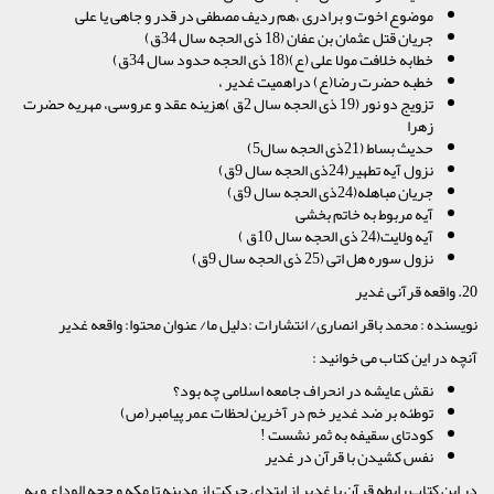
موضوع اخوت و برادری ،هم ردیف مصطفی در قدر و جاهی یا علی
جریان قتل عثمان بن عفان (18 ذی الحجه سال 34ق)
خطابه خلافت مولا علی (ع)(18 ذی الحجه حدود سال 34ق)
خطبه حضرت رضا(ع) دراهمیت غدیر ،
تزویج دو نور (19 ذی الحجه سال 2ق )هزینه عقد و عروسی، مهریه حضرت
زهرا
حدیث بساط (21ذی الحجه سال5)
نزول آیه تطهیر(24ذی الحجه سال 9ق)
جریان مباهله(24ذی الحجه سال 9ق)
آیه مربوط به خاتم بخشی
آیه ولایت(24 ذی الحجه سال 10ق )
نزول سوره هل اتی (25 ذی الحجه سال 9ق)
20. واقعه قرآنی غدیر
نویسنده : محمد باقر انصاری/ انتشارات :دلیل ما/ عنوان محتوا: واقعه غدیر
آنچه در این کتاب می خوانید :
نقش عایشه در انحراف جامعه اسلامی چه بود؟
توطئه بر ضد غدیر خم در آخرین لحظات عمر پیامبر(ص)
کودتای سقیفه به ثمر نشست !
نفس کشیدن با قرآن در غدیر
در این کتاب رابطه قرآن با غدیر از ابتدای حرکت از مدینه تا مکه و حجه الوداع و به