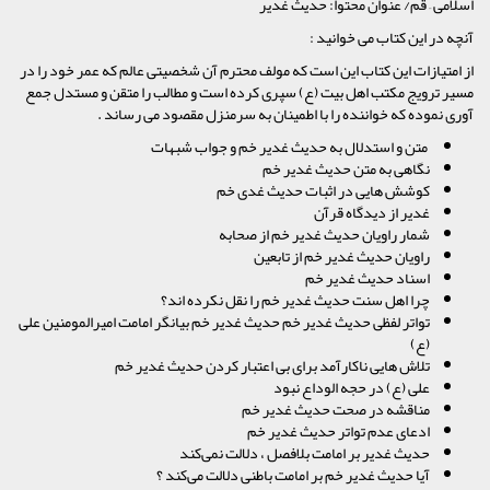
اسلامی – قم/ عنوان محتوا: حدیث غدیر
آنچه در این کتاب می خوانید :
از امتیازات این کتاب این است که مولف محترم آن شخصیتی عالم که عمر خود را در
مسیر ترویج مکتب اهل بیت (ع) سپری کرده است و مطالب را متقن و مستدل جمع
آوری نموده که خواننده را با اطمینان به سرمنزل مقصود می رساند .
متن و استدلال به حدیث غدیر خم و جواب شبهات
نگاهی به متن حدیث غدیر خم
کوشش هایی در اثبات حدیث غدی خم
غدیر از دیدگاه قرآن
شمار راویان حدیث غدیر خم از صحابه
راویان حدیث غدیر خم از تابعین
اسناد حدیث غدیر خم
چرا اهل سنت حدیث غدیر خم را نقل نکرده اند؟
تواتر لفظی حدیث غدیر خم حدیث غدیر خم بیانگر امامت امیرالمومنین علی
(ع)
تلاش هایی ناکارآمد برای بی اعتبار کردن حدیث غدیر خم
علی (ع) در حجه الوداع نبود
مناقشه در صحت حدیث غدیر خم
ادعای عدم تواتر حدیث غدیر خم
حدیث غدیر بر امامت بلافصل ، دلالت نمی‌کند
آیا حدیث غدیر خم بر امامت باطنی دلالت می‌کند ؟