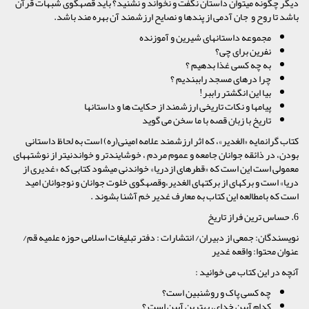
دیگر چگونه مى‏توان داستان نگفت و نخواند و نشنید؟ باید قصه‏گوى شبهات قرآن
باشد تا روح و جان آدمی از پندها و نصایح ارزشمند آن بهره مند باشد.
مجموعه داستانهاى شیرین و آموزنده
نفرین برای چی؟
به چه کسی غذا بدهیم ؟
چرا درهای مسجد راببندیم ؟
بیا این انگشتر راببر!
پیامها و نکات تاریخی ارزشمند از حکایت ها و داستانها
تاریخ با زبان قصه با ما سخن می گوید
کتاب گرانمایه «الغدیر»، که اثر ارزشمند علامه امینى(ره) است به لحاظ داستانی
بودن، در ذائقه جوانان جامعه و عموم مردم ، خوشایندتر و خواندنى‏تر از نوشته‏هاى
معمولى است این است که «قطره‏اى ازدریا» خواندنى مى‏شود کتابى که «غدیرى از
دریا» است و برکه‏اى از برکت‏هاى الغدیر،وقصه‏گوى خلوت جوانان و نوجوانان امید
است که بامطالعه این کتاب به معارف غدیر خم آشنا بشوند .
6. حساس ترین فراز تاریخ
نویسندگان: جمعى از دبیران/ انتشارات : دفتر تبلیغات اسلامى حوزه علمیه قم‏/
عنوان محتوا: واقعه غدیر
آنچه در این کتاب می خوانید :
چه کسى پاک و روشن‏بین است؟
کدام آیین خداى، بهترین آیین است ؟