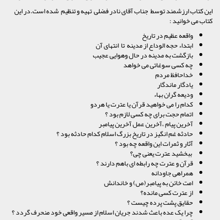
این کتاب ارزشمند توسط جناب آقای نادر فضلی تهیه و تنظیم شده است.در این
کتاب می خوانید :
واقعه عظیم در تاریخ
ابتداء حجه الوداع از مدینه تا انتهای آن
بازگشت به مدینه در حال وهوایی عجیب
چه کسی سوغاتی می خواهد
خداحافظ مردم
یادگار ماندگار
ودیعه گران بهاء
کدام را می خواهید قرآن یا عترت یا هردو
اتمام حجت برای چه کسی لازم بود ؟
آخرین پیام ،آخرین عمل آخرین پیامبر
حادثه غم انگیز در تاریخ بزرگ اسلام کدام حادثه بود ؟
آثار و ثمرات این واقعه چه بود ؟
ببخشید عترت یعنی چی؟
قرآن و عترت چه رابطه ای باهم دارند ؟
همراهی جاودانه
امت خائن به پیامبر(ص) و خاندانش
از عترت کسی مانده؟
حقایق پشت پرده چیست ؟
چرا یک عده باعث شدند جریان اسلام از مسیر واقعی خود منحرف گردد ؟