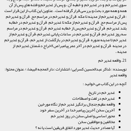
سوی غدیرخم و در غدیرخم و خطبه آن ، و پس از غدیرخم و فتنه های پس از آن
همه و همه مورد بحث و بررسی قرار گرفته است . عناوین این کتاب از این قرار است
: قرآن و غدیرخم از مدینه تا مکه – قرآن و غدیرخم در مراسم حج – قرآن و غدیرخم
پس از مراسم حج – قرآن و غدیرخم از مکه تا غدیرخم – قرآن و غدیرخم در خطابه
بلند غدیرخم – قرآن و غدیرخم پس از خطابه غدیرخم – قرآن و غدیرخم در مراسم
سه روز غدیرخم – قرآن و غدیرخم در ساعات پایانی غدیرخم، قرآن و غدیرخم از
غدیر خم تا مدینه منوره – قرآن و غدیرخم در بازگشت از غدیر خم ، قرآن و غدیرخم
در مدینه – قرآن و غدیرخم در آخر عمر پیامبر(ص)اخراج دشمنان غدیرخم از
مدینه ،
21. واقعه غدیر خم
نویسنده : شاکر عبدالحسین کسرایی/ انتشارات :دار المحجه البیضاء/ عنوان محتوا:
واقعه غدیر
آنچه در این کتاب می خوانید :
غدیر خم در تاریخ
غدیرخم در لغت و اصطلاحات
واقعه عظیم جنجال برانگیز غدیر خم از نگاه مورخین
آخرین سخن آخرین پیامبرخدا در آخرین سفر خود
محور اساسی و اصلی سخن در روز غدیر خم
مخالفین و موافقین سخن
آیا مصادر حدیث غدیر مورد اتفاق فریقین است یا نه ؟