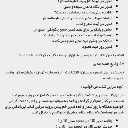
غدیر در آیینه اهل بیت (علیه السلام )
غدیر در نگاه عالمان شیعه و سنی
بالاخره سنی ها حرف حسابشان چیست؟
کرامات مولای غدیر خم حضرت علی علیه السلام
غدیر در آینه شعر و ادب
جشن و پایکوبی برای عید غدیر خم و چگونگی احیای آن
اهمیت و آداب عید غدیر خم عید ولایت و امامت
ملائکه در جشن عید غدیرخم چه می کنند
غدیر روز عهد معهود
البته چندین کتاب نیز با همین عنوان از نویسندگان دیگر تالیف شده است .
19. وقایع هفته غدیر
نویسنده : علی اصغر یونسیان/ انتشارات : آیینه زمان - تهران / عنوان محتوا: واقعه
غدیر و مباهله
آنچه در این کتاب می خوانید :
در این کتاب ماجرای شگفت انگیز هفته غدیر که هر کدام زنجیر وار بهم مرتبط
هستند در کنار هم قرار گرفته و واقعه دهه ولایت و امامت را رقم زده اند.اگر می
خواهید همگام با روز شمار واقعه غدیر خم پیش بروید در این کتاب این امکان برای
شما فراهم است که لحظه لحظه بخشی از ایام تاریخ را دنبال کنید
واقعه غدیر (18 ذی الحجه سال 10 ق )
حدیث اخوت (18 ذی الحجه سال 10 ق )