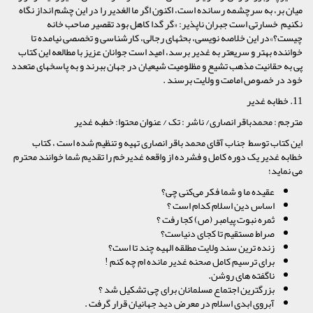
میان‏ بر، به سرچشمه رسانده است، اکنون اگر ما الغدیر را در این چشم‏ انداز نگاه
نکنیم خسارتى است جبران‏ ناپذیر: «گر گدا کاهل بود تقصیر صاحب خانه
چیست؟»در این خلاصه‏ نویسى، بحثهاى رجالى، کارشناسى و تخصصى نیامده تا
خواننده بهتر و سریعتر به غدیر برسد، امید است جوانان عزیز با مطالعه این کتاب
پی به حقانیت مذهب تشیع و مظلومیت شیعیان در جهان ببرند و به پاسخهای متعدد
خود در خصوص امامت و ولایت برسند .
11. خطابه غدیر
مترجم : محمدباقر انصاری/ ناشر : تک / عنوان محتوا: خطبه غدیر
این کتاب توسط جناب آقای محمد باقر انصاری تهیه و تنظیم شده است ، کتاب
خطابه غدیر یک دوره کامل و فشرده از واقعه غدیرخم را تقدیم شما خوانند محترم
می نماید؛
عقیده ما و شما فکر می‌کنی چی؟
اساس دین اسلام کدام است ؟
ثمره نبوت پیامبر (ص) کجا رفت ؟
صراط مستقیم تا کجای دنیاست؟
زنده ترین سند ولایت مطلقه الهیه چند تا است؟
برای ترسیم کامل صحنه غدیر مانده ام چه کنم !
ناگفته های روشن.
بزرگترین اجتماع مسلمانان برای چی تشکیل شد ؟
آبروی ابدی اسلام در معرض دید جهانیان قرار گرفت .