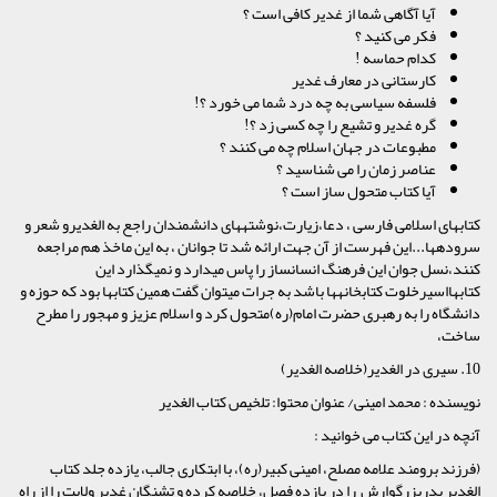
آیا آگاهی شما از غدیر کافی است ؟
فکر می کنید ؟
کدام حماسه !
کارستانى در معارف غدیر
فلسفه سیاسى به چه درد شما می خورد ؟!
گره غدیر و تشیع را چه کسی زد ؟!
مطبوعات در جهان اسلام چه می کنند ؟
عناصر زمان را می شناسید ؟
آیا کتاب متحول ساز است ؟
کتابهاى اسلامى فارسى ، دعا،زیارت،نوشته‏هاى دانشمندان راجع به الغدیرو شعر و
سروده‏ها...این فهرست‏ از آن جهت ارائه شد تا جوانان ، به این ماخذ هم مراجعه
کنند،نسل جوان این فرهنگ انسان‏ساز را پاس مى‏دارد و نمى‏گذارد این
کتابهااسیرخلوت کتابخانه‏ها باشد به جرات مى‏توان گفت همین کتابها بود که حوزه و
دانشگاه را به رهبرى حضرت امام(ره)متحول کرد و اسلام عزیز و مهجور را مطرح
ساخت،
10. سیرى در الغدیر(خلاصه الغدیر)
نویسنده : محمد امینى/ عنوان محتوا: تلخیص کتاب الغدیر
آنچه در این کتاب می خوانید :
(فرزند برومند علامه مصلح، امینى کبیر(ره)، با ابتکارى جالب، یازده جلد کتاب
الغدیر پدربزرگوارش را در یازده فصل، خلاصه کرده و تشنگان غدیر ولایت را از راه