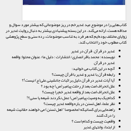
کتاب‌هایی را در موضوع عید غدیرخم در ریز موضوعاتی که بیشتر مورد سوال و
مداقه هست،‌ ارائه می‌کند. در این بسته پیشنهادی بیشتر به دنبال روایت غدیر در
زوایای مختلف بوده‌ایم که هر فرد به تناسب موضوعات، رده سنی و سطح پژوهشی
کتاب مطلوب خود را انتخاب کند.
غدیر در قرآن – قرآن در غدیر
نویسنده : محمد باقر انصاری/ انتشارات : دلیل ما/ عنوان محتوا: واقعه
غدیر در قرآن
آنچه در این کتاب می خوانید:
رابطه قرآن با غدیر و غدیر با قرآن چیست؟
آیا آیات غدیر در قرآن دلیل بر اثبات جانشینی علی(ع) نیست!؟
علل انحراف امت بعد از رحلت پیامبر(ص) چه بود ؟
علل انحراف امت بعد از واقعه غدیر خم را چیست؟
کدام یک به وصیت پیامبر(ص) عمل نکردند شیعه یا سنی؟!
نظر علماء اهل تسنن در باره واقعه غدیر چیست؟
راهنمایی برای کسانیکه (مخصوصا" اهل تسنن) می خواهند حقانیت شیعه
را درک کنند
واقعیت چیست و کدام است ؟
از ابتداء وانتهای غدیر