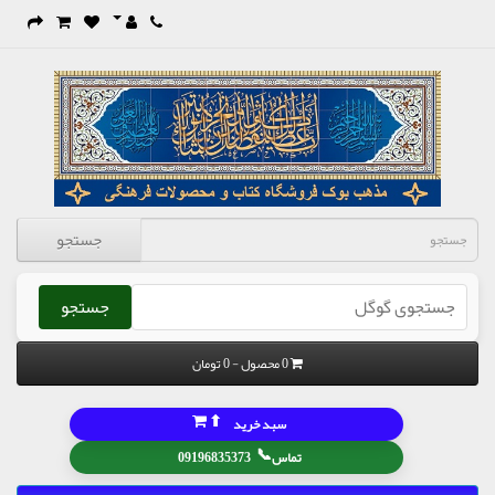
جستجو
جستجو
0 محصول - 0 تومان
⬆
سبد خرید
📞
تماس
09196835373