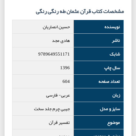
مشخصات کتاب قرآن عثمان طه رنگی رنگی
نویسنده
حسین انصاریان
ناشر
هادی مجد
شابک
9789649551171
سال چاپ
1396
تعداد صفحه
604
زبان
عربی- فارسی
سایز و مدل
جیبی چرم جلد سخت
موضوع
تفسیر قرآن
وضعیت موجودی
موجود