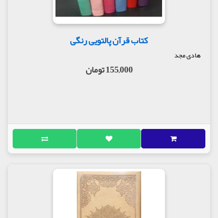
5. آیه21 زمر؛‌رنگ‌های گوناگون گیاهان
«الم تر انّ الله انزل من السماء‌ماءً فسلكه ینابیع فی
الارض ثم یخرج به زرعاً‌مختلفاً‌الوانه…»؛ آیا ندیدی
کتاب قرآن پالتویی رنگی
خداوند از آسمان، آبی فرو فرستاد و آن را به صورت
هادی مجد
چشمه‌هایی وارد زمین نمود، سپس با آن زراعتی به عمل
آورد كه رنگ‌های گوناگونی دارد؟!
155,000 تومان
رنگ بخش دوم :
رنگ‌هایی كه به تفصیل یاد شده‌اند:
1. زرد
رنگ زرد انواع متنوعی دارد و تمامی آنها زیبا نیست. در
قرآن مجید از رنگ زرد و برخی از انواع آن سخن به میان
آمده و تعدادی از مصادیق زشت و زیبای آن به تصویر
كشیده شده است:
در آیه69 سوره بقره این‌گونه اشاره فرموده است:
«صفراء‌فاقع لونها تسّر الناظرین».
مرحوم فیض كاشانی در مورد این آیه و رنگ گاو مورد نظر
كه با ویژگی «صفراء‌فاقع» معرفی شده، گفته است:
مقصود از «صفراء‌فاقع» زرد زیباست كه نه از كمیِ ‌رنگِ