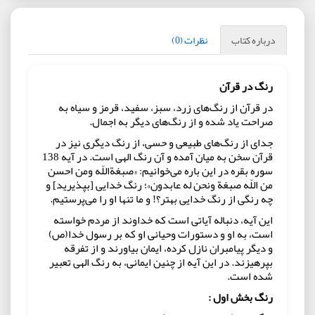
درباره کتاب
نظرات (0)
رنگ در قرآن
در قرآن از رنگ‌های زرد، سبز، سفید، قرمز و سیاه به
صراحت یاد شده و از رنگ‌های دیگر به اجمال.
جدای از رنگ‌های طبیعی و حسی، از رنگ دیگری نیز در
قرآن سخن به میان آمده و آن رنگ الهی است. در آیه 138
سوره بقره در این باره می‌خوانیم: «صبغةاللّه ومن احسن
من اللّه صبغة ونحن له عابدون»؛ رنگ خدایی [بپذیرید] و
چه رنگی از رنگ خدایی بهتر؟! و ما تنها او را می‌پرستیم.
این آیه، دنباله آیاتی است كه خداوند از مردم خواسته
است، به او و دستورات وحیانی او كه بر رسول خدا(ص)
و دیگر پیامبران نازل كرده، ایمان بیاورند و از تفرقه
بپرهیزند. در این آیه از چنین ایمانی، به رنگ الهی تعبیر
شده است.
رنگ بخش اول :