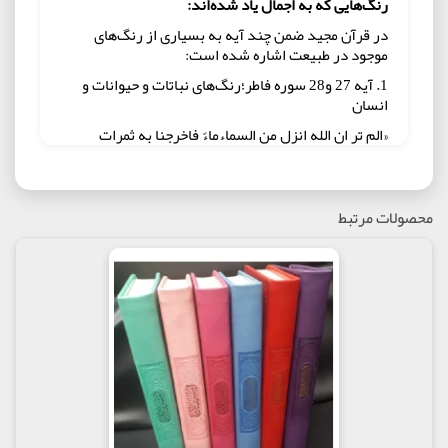
رنگ‌هایی كه به اجمال یاد شده‌اند:
در قرآن مجید ضمن چند آیه به بسیاری از رنگ‌های
موجود در طبیعت اشاره شده است:
1. آیه 27 و28 سوره فاطر؛‌رنگ‌های نباتات و حیوانات و
انسان
«الم تر ان الله انزل من السماء‌ماءً فاخرجنا به ثمرات
مختلفاً‌الوانها…. ومن الناس والدواب والانعام مختلف الوانه
كذلك انما یخشی اللّه من عباده العلماء‌ان الله عزیز غفور»؛
آیا ندیدی خداوند از آسمان، آبی فرو فرستاد كه از آن
میوه‌هایی رنگارنگ بر آوردیم…؟! و از انسان و جنبندگان
محصولات مرتبط
و چهارپایان انواعی با رنگ‌های مختلف آفریدیم. حقیقت
این چنین است كه از میان بندگان خدا تنها دانشمندان از
او می‌ترسند. خداوند عزیز و غفور است.
«ثم كلی من كل الثمرات فاسلكی سبل ربك ذللاً‌یخرج من
بطونها شراب مختلف الوانه فیه شفاء‌للناس ان فی ذلك
لایة‌لقوم یتفكرون»؛ سپس از تمامی ثمرات و شیره گلها
بخور و راه‌هایی را كه پروردگارت برای تو تعیین كرده
است، براحتی بپیما. از درون شكم آنها نوشیدنی‌ای با
رنگ‌های مختلف خارج می‌شود كه در آن برای مردم
شفاست. به یقین در این موضوع، نشانه روشنی برای
اندیشمندان وجود دارد.