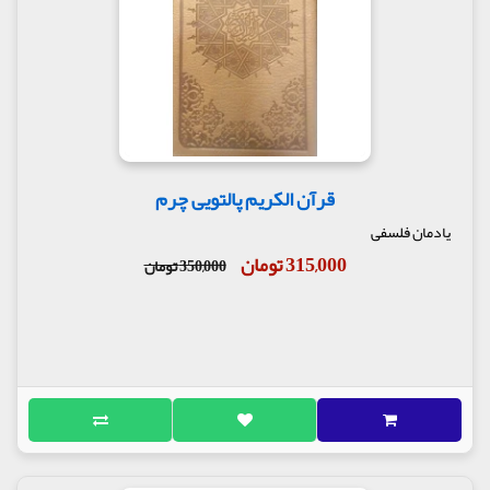
‌زرد به سفیدی بزند و نه از پُری به سیاهی.
زرد گرم كننده است؛ ‌رنگ خوشخویی و خوشحالی است.
آزمایشات پسیكولوژیك ثابت كرده‌اند كه رنگ زرد،
خوشحالی زیاد می‌بخشد»؛ «زرد: روحانی، ایده‌آل»؛‌«زرد:
تحریك كننده فكری است و اثر قابل توجهی در كمبودهای
فكری و روحی دارد و برخی از حالات عصبی را آرام
می‌نماید.» اصولاً‌رنگ‌های روشن خوشحالی بخش‌اند. رنگ
زرد اگر روشن باشد، نگاه به آن سرور‌آور و خوشحالی
بخش است و اگر به نارنجی تمایل پیدا كند، اثر گوارشی
قرآن الکریم پالتویی چرم
نیز دارد و درخشنده و تابان و هیجان‌انگیز و مسكن است
یادمان فلسفی
و ضربان نبض را به آرامی زیاد می‌كند.»
315,000 تومان
350,000 تومان
2. رنگ سبز :
به رنگ سبز در نه آیه قرآن مجید به صراحت اشاره شده
است؛ برخی از آنها مربوط به عالم طبیعت و موجودات
دنیوی است و برخی مربوط به جهان دیگر و بهشت برین و
موجودات آنجاست:
1. آیه 63 سوره حج؛ رنگ سبز زمین39
«الذی جعل لكم من الشجر الاخضر ناراً‌فإذا انتم منه
توقدون»؛ [خداوند] همانكه برای شما از درخت سبز آتش
ایجاد كرد و شما به واسطه آن، آتش می‌افروزید.