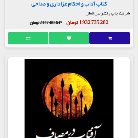
کتاب آداب و احکام عزاداری و مداحی
شرکت چاپ و نشر بین الملل
1,932,735,282 تومان
2,147,483,647 تومان