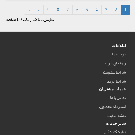
>|
>
9
8
7
6
5
4
3
2
1
نمایش 1 تا 15 از 201 (14 صفحه)
اطلاعات
درباره ما
راهنمای خرید
شرایط عضویت
شرایط خرید
خدمات مشتریان
تماس با ما
استرداد محصول
نقشه سایت
سایر خدمات
تولید کنندگان