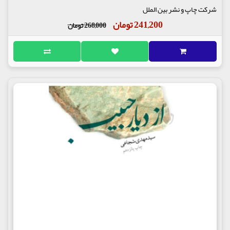
شرکت چاپ و نشر بین الملل
241,200 تومان
268,000 تومان