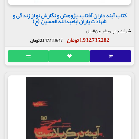
کتاب آینه داران آفتاب، پژوهش و نگارش نو از زندگی و
شهادت یاران اباعبدالله الحسین (ع)
شرکت چاپ و نشر بین الملل
1,932,735,282 تومان
2,147,483,647 تومان