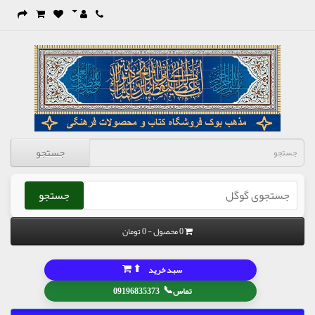
جستجو
جستجو
0 محصول - 0 تومان
⬆
سبد خرید
📞
تماس
09196835373