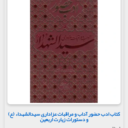
کتاب ادب حضور آداب و مراقبات عزاداری سیدالشهداء (ع)
و دستورات زیارت اربعین
فردافر