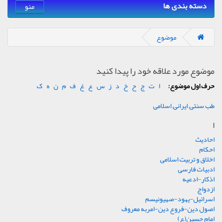
دسته بندی ها
منو
موضوع
موضوع مورد علاقه خود را پیدا کنید
حرف اول موضوع:
ا
ت
ج
ح
خ
د
ز
س
ع
غ
ف
م
ن
ه
ک
طب سنتی, ایرانی, اسلامی
ا
احادیث
احکام
اخلاق و تربیت اسلامی
ادبیات فارسی
اذکار-ادعیه
ازدواج
اسرائیل-یهود-صهیونیسم
اصول دین-فروع دین-امربه معروف
امام حسین(ع)