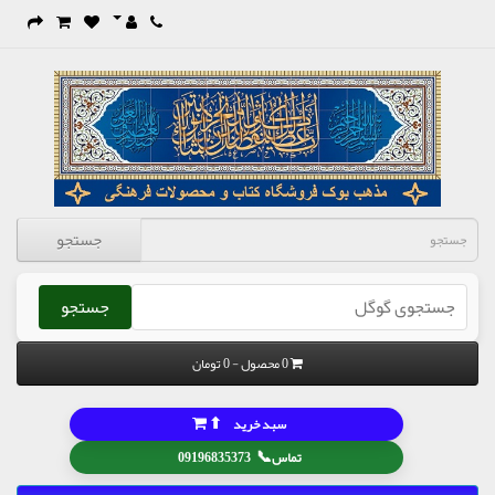
جستجو
جستجو
0 محصول - 0 تومان
⬆
سبد خرید
📞
تماس
09196835373