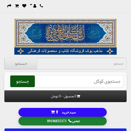
جستجو
جستجو
0 محصول - 0 تومان
⬆
سبد خرید
📞
تماس
09196835373