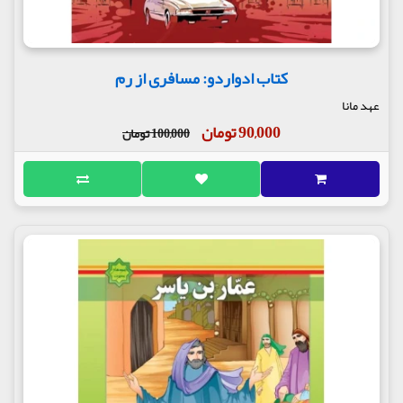
کتاب ادواردو: مسافری از رم
عهد مانا
90,000 تومان
100,000 تومان