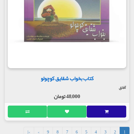
کتاب بخواب شقایق کوچولو
آفاق
48,000 تومان
>|
>
9
8
7
6
5
4
3
2
1