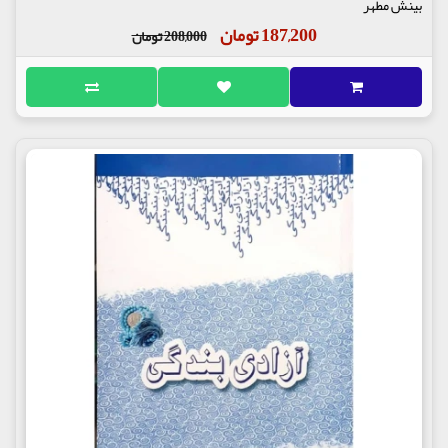
بینش مطهر
187,200 تومان
208,000 تومان