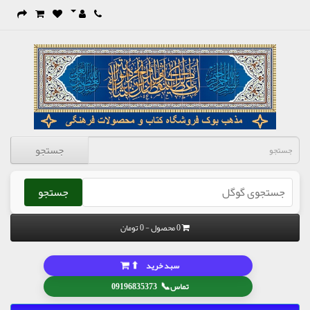
جستجو
جستجو
0 محصول - 0 تومان
⬆
سبد خرید
📞
تماس
09196835373