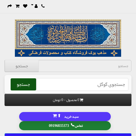
جستجو
جستجو
0 محصول - 0 تومان
⬆
سبد خرید
📞
تماس
09196835373