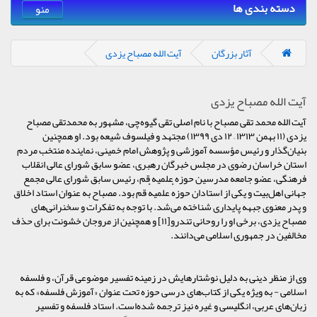
دسته بندی ها
منو
آثار بزرگان
آیت الله مصباح یزدی
آیت الله مصباح یزدی
آیت الله محمد تقی مصباح با نام اصلی تقی گیوه‌چی، مشهور به محمدتقی مصباح
یزدی (۱۱ بهمن ۱۳۱۳ – ۱۲ دی ۱۳۹۹) مجتهد و فیلسوف شیعه بود. او همچنین
بنیان‌گذار و رئیس مؤسسه آموزشی و پژوهش امام خمینی، نماینده منتخب مردم
استان خراسان رضوی در مجلس خبرگان رهبری، عضو سابق شورای عالی انقلاب
فرهنگی، عضو جامعه مدرسین حوزه علمیه قم، رئیس سابق شورای عالی مجمع
جهانی اهل‌بیت و یکی از استادان حوزهٔ علمیهٔ قم بود. مصباح به عنوان استاد اخلاق
و پدر معنوی جبهه پایداری شناخته می‌شد. با توجه به تفکرات و سخنرانی‌های
مصباح یزدی، برخی او را روحانی تندرو[۱۱] و همچنین از مروجان خشونت برای حذف
مخالفین در جمهوری اسلامی می‌دانند.
وی از منظر دینی به دلیل نوشتارهایش در زمینه تفسیر موضوعی قرآن، و فلسفه
اسلامی - به ویژه یکی از کتاب‌های درسی حوزه تحت عنوان «آموزش فلسفه» که به
زبان‌های عربی، انگلیسی و غیره نیز ترجمه شده‌است. استاد فلسفه و تفسیر