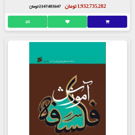
1,932,735,282 تومان
2,147,483,647 تومان