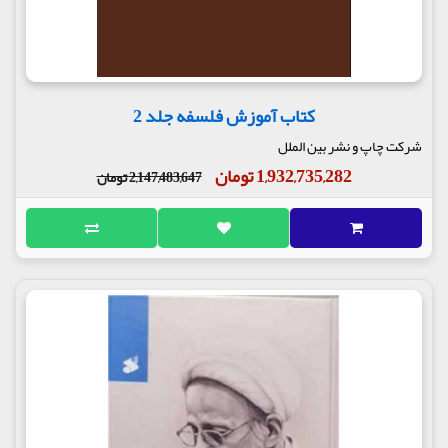
کتاب آموزش فلسفه جلد 2
شرکت چاپ و نشر بین الملل
1,932,735,282 تومان
2,147,483,647 تومان