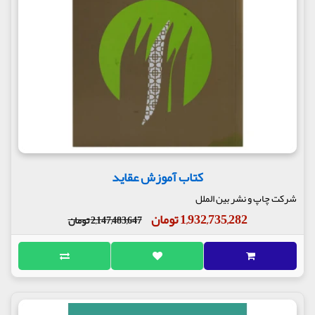
کتاب آموزش عقاید
شرکت چاپ و نشر بین الملل
1,932,735,282 تومان
2,147,483,647 تومان