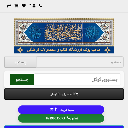
جستجو
جستجو
0 محصول - 0 تومان
⬆
سبد خرید
📞
تماس
09196835373