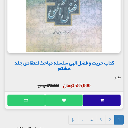
کتاب حریت و فضل الهی سلسله مباحث اعتقادی جلد
هشتم
منیر
585,000 تومان
650,000 تومان
>|
>
4
3
2
1