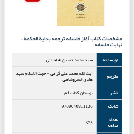
مشخصات کتاب آغاز فلسفه ترجمه بدایة الحکمة ،
نهایت فلسفه
نویسنده
سید محمد حسین طباطبائی
آیت الله محمد علی گرامی
-
حجت الاسلام سید
مترجم
هادی خسروشاهی
ناشر
بوستان کتاب قم
شابک
9789640911136
تعداد
375
صفحه