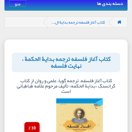
دسته بندی ها
منو
کتاب آغاز فلسفه ترجمه بدایة ال...
کتاب آغاز فلسفه ترجمه بدایة الحکمة ،
نهایت فلسفه
کتاب آغاز فلسفه، ترجمه گویا، علمى و روان از کتابِ
گران‏سنگِ «بدایة الحکمه» تألیف مرحوم علامه طباطبائى
است
10 ٪