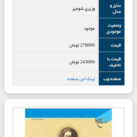
سایز و
وزیری شومیز
مدل
وضعیت
موجود
موجودی
قیمت
270000
تومان
قیمت با
243000
تومان
تخفیف
صفحه وب
لینک این صفحه