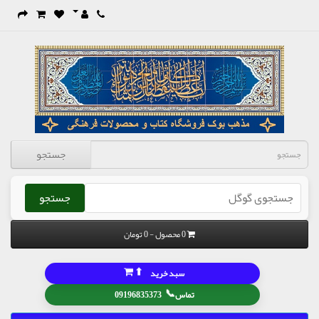
جستجو
جستجو
0 محصول - 0 تومان
⬆
سبد خرید
📞
تماس
09196835373