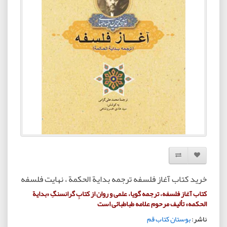
افزودن به لیست دلخواه
مقایسه این محصول
خرید کتاب آغاز فلسفه ترجمه بدایة الحکمة ، نهایت فلسفه
کتاب آغاز فلسفه، ترجمه گویا، علمى و روان از کتابِ گران‏سنگِ «بدایة
الحکمه» تألیف مرحوم علامه طباطبائى است
ناشر:
بوستان کتاب قم