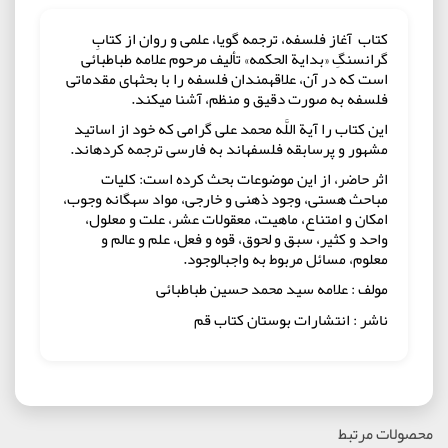
کتاب آغاز فلسفه، ترجمه گویا، علمى و روان از کتابِ
گران‏سنگِ «بدایة الحکمه» تألیف مرحوم علامه طباطبائى
است که در آن، علاقه‏مندان فلسفه را با بحث‏هاى مقدماتى
فلسفه به صورت دقیق و منظم، آشنا مى‏کند.
این کتاب را آیة اللَّه محمد على گرامى که خود از اساتید
مشهور و پرسابقه فلسفه‏اند به فارسى ترجمه کرده‏اند.
اثر حاضر، از این موضوعات بحث کرده است: کلیات
مباحث هستى، وجود ذهنى و خارجى، مواد سه‏گانه وجوب،
امکان و امتناع، ماهیت، معقولات عشر، علت و معلول،
واحد و کثیر، سبق و لحوق، قوه و فعل، علم و عالم و
معلوم، مسائل مربوط به واجب‏الوجود.
مولف : علامه سید محمد حسین طباطبائی
ناشر : انتشارات بوستان کتاب قم
محصولات مرتبط