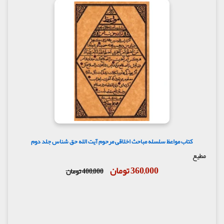
گزیده کتاب :
طلاب علوم دینیه احتیاج به استاد اخلاق دارند. در غیر
این صورت همان طور که آیت ا... می شویم، نفس اماره ما
هم آیت ا... می شود، بلکه او آیت ا... العظمی می شود،
پس باید یک استاد اخلاق باشد تا طلبه بداند که چگونه
نفس را کنترل و سرکوب نماید.
کتاب « آفات الطلاب » که برگرفته از سخنان و تلمّذ 15
ساله مولف از درس اخلاق و عرفیات طلبگی ایشان است
ضمن بهره مندی از نوآوری و ابداع و تحقیقی بودن بحث
های عنوان شده , به ارائه مطالب با زبان ساده و چکیده ای
از تجربیات و مطالعات مستمر چندین ساله بر رفتار و
کردار آن بزرگواران پرداخته و در دسترس طلاب محترم و
مدیران مدارس و حوزه های علمیه قرار گرفته است.
ضمنا در ابتدای کتاب تغریظ عالم ربانی و معلم اخلاق
کتاب مواعظ سلسله مباحث اخلاقی مرحوم آیت الله حق شناس جلد دوم
حضرت آیت الله مجتهدی آورده شده است. ایشان می
مطیع
فرمایند: «پس از آداب الطلاب, طلاب عزیز و گرامی حوزه ها
360,000 تومان
400,000 تومان
و مدارس علمیه نیازمندند که بدانند چه چیزهایی مانع
پیشرفت آنها خواهد بود... اینجانب ضمن توصیه به
مطالعه هر دو کتاب امیدوارم خداوند متعال همه طلاب
عزیز و شاگردان امام صادق علیه السلام را در این راه
مقدس موفق بدارد.»