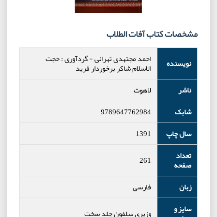
مشخصات کتاب آفات الطلاب
احمد مجتهدی تهرانی
-
گردآوری : حجت
نویسنده
الاسلام شاکر برخوردار فرید
ناشر
لاهوت
شابک
9789647762984
سال چاپ
1391
تعداد
261
صفحه
زبان
فارسی
سایز و
وزیری سلفون جلد سخت