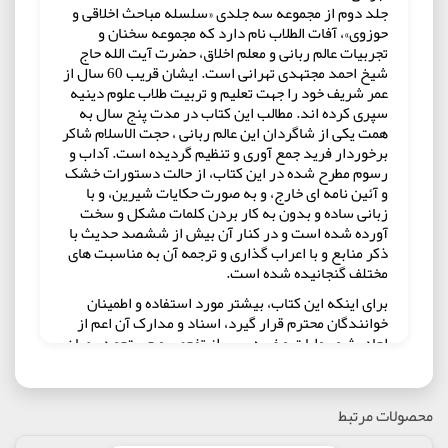
جلد دوم از مجموعه سه جلدی «سلسله مباحث اخلاقی و
حوزوی»، آفات الطلاب نام دارد که مجموعه سخنان و
تجربیات عالم ربانی و معلم اخلاق، حضرت آیت الله حاج
شیخ احمد مجتهدی تهرانی است. ایشان قریب 60 سال از
عمر شریف خود را جهت تعلیم و تربیت طلاب علوم دینیه
سپری کرده اند. مطالب این کتاب در مدت پنج سال به
همت یکی از شاگردان این عالم ربانی ، حجت الاسلام شاکر
برخوردار فرید جمع آوری و تنظیم گردیده است. آداب و
رسوم مطرح شده در این کتاب، از حالت دستورات خشک
و آئین نامه ای خارج، و به صورت حکایات شیرین، و با
زبانی ساده و بدون به کار بردن کلمات مشکل و سخت
آورده شده است و در کنار آن بیش از ششصد حدیث با
ذکر منابع و با اعراب گذاری و ترجمه آن به مناسبت های
مختلف گنجانیده شده است.
برای اینکه این کتاب، بیشتر مورد استفاده و اطمینان
خوانندگان محترم قرار گیرد، اسناد و مدارک آن اعم از
احادیث و روایات و غیره، پس از تفحص و جستجو در میان
کتب مختلف، در پاورقی ذکر شده است. در این کتاب اگر
چه به بیان آداب و آفات طلبگی پرداخته شده است اما به
جهت بیان روان و شیوای آن و نیز حکایات آموزنده می
محصولات مرتبط
تواند مورد استفاده علاقمندان نیز قرار گیرد.