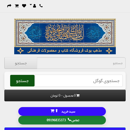
جستجو
جستجو
0 محصول - 0 تومان
⬆
سبد خرید
📞
تماس
09196835373