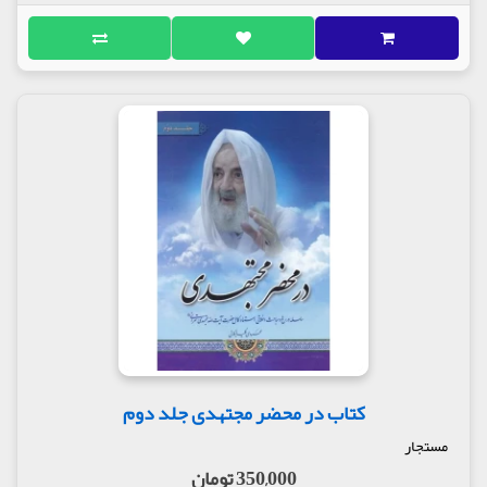
این کتاب جلد دوم از کتاب هایی با عنوان سلسله مباحث
اخلاقی و حوزوی است
برخی از عناوین عبارتند از:
نداشتن انگیزه الهی
زود ازدواج کردن
خوب درس نخواندن
مربی اخلاق نداشتن
ناراحت کردن پدر و مادر
گناه سلب توفیق می کند
نداشتن هم مباحث قوی
در بخشی دیگر از این کتاب می خوانیم :
از جمله مواردی که به طلبه ضررو زیان می رساند و آفت
این حرفه است , نداشتن معلم اخلاق است , زیرا با وجود
دو دشمن قوی بشری, که یکی نفس اماره و دیگری شیطان
, طبیعی است وقتی انسان شاهد ترقی علم و دانش خود
باشد و هر روز جهل و نادانی او کمتر شود , خصوصا اگر
خود را نشناخته باشد و با این دو دشمن دیرینه مبارزه
کتاب در محضر مجتهدی جلد دوم
نکرده باشد, بیشتر از دیگران در خطر انحرف قرار خواهد
گرفت .
مستجار
پس علم و دانش, همان وسیله نقلیه است و سرعت و
350,000 تومان