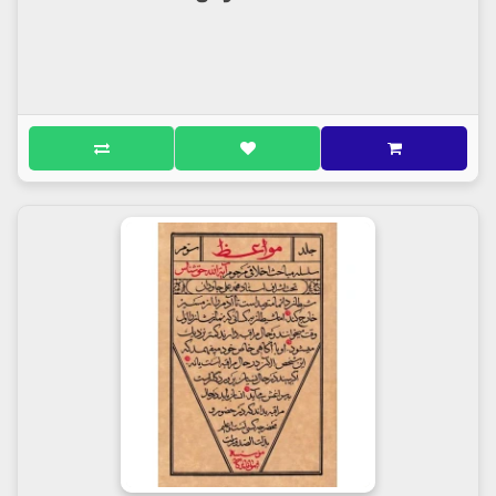
قدرت آن , کبر و غرور ناشی از علم است و نبود مهارت و
تجربه کافی, نداشتن معلم اخلاق است.به عبارت دیگر
طلبه ای که معلم اخلاق نداشته باشد, مانند وسیله
سریع السیری است که راننده آن از تجربه کافی بهره ای
نبرده باشد, که باعث کشته شدن خود و دیگران خواهد
شد. همچنانکه امیر مومنان علی علیه السلام فرمودند:«
لغزش عالم , مانند شکسته شدن کشتی است که هم
سرنشینان خود را غرق می کند و هم خودش غرق می
شود.»
حضرت امام خمینی فرمودند« استاد اخلاق برای خود معین
نمایید, جلسه وعظ و خطابه و پند و نصیحت تشکیل دهید,
خودرو نمی توان مهذب شد, اگر حوزه ها همین طور از
داشتن مربی اخلاق و جلسات پند و اندرز خالی باشد,
محکوم به فنا خواهد بود...
( کتاب آفات الطلاب / صفحه 137 و 138 )
مولف : حجت الاسلام شاکر برخوردار فرید
ناشر : انتشارات لاهوت