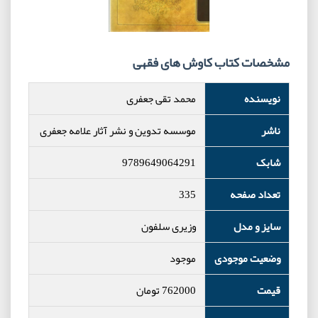
مشخصات کتاب کاوش های فقهی
نویسنده
محمد تقی جعفری
ناشر
موسسه تدوین و نشر آثار علامه جعفری
شابک
9789649064291
تعداد صفحه
335
سایز و مدل
وزیری سلفون
وضعیت موجودی
موجود
قیمت
762000
تومان