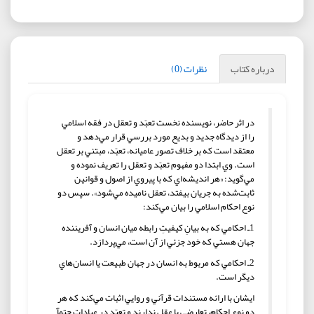
درباره کتاب
نظرات (0)
در اثر حاضر، نويسنده نخست تعبّد و تعقل در فقه اسلامي
را از ديدگاه جديد و بديع مورد بررسي قرار مي‌دهد و
معتقد است كه بر خلاف تصور عاميانه، تعبّد، مبتني بر تعقل
است. وي ابتدا دو مفهوم تعبّد و تعقل را تعريف نموده و
مي‌گويد: «هر انديشه‌اي كه با پيروي از اصول و قوانين
ثابت‌شده به جريان بيفتد، تعقل ناميده مي‌شود». سپس دو
نوع احكام اسلامي را بيان مي‌كند:
1ـ احكامي كه به بيانِ كيفيتِ رابطه ميان انسان و آفريننده
جهان هستي كه خود جزئي از آن است، مي‌پردازد.
2ـ احكامي كه مربوط به انسان در جهان طبيعت يا انسان‌هاي
ديگر است.
ايشان با ارائه مستندات قرآني و روايي اثبات مي‌كند كه هر
دو نوع احكام، تعارضي با عقل ندارند و تعبّد در عبادات حتمآ