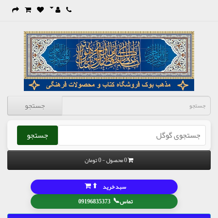
جستجو
جستجو
0 محصول - 0 تومان
⬆
سبد خرید
📞
تماس
09196835373