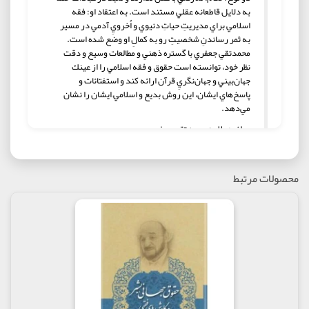
به دلايل قاطعانه عقلي مستند است. به اعتقاد او: فقه
اسلامي براي مديريتِ حياتِ دنيوي و اُخرويِ آدمي در مسير
به ثمر رساندنِ شخصيتِ رو به كمالِ او وضع شده است.
محمدتقي جعفري با گستره ذهني و مطالعات وسيع و دقت
نظر خود، توانسته است حقوق و فقه اسلامي را از عينك
جهان‌بيني و جهان‌نگريِ قرآن ارائه كند و استفتائات و
پاسخ‌هاي ايشان، اين روش بديع و اسلاميِ ايشان را نشان
مي‌دهد.
مولف : علامه محمد تقی جعفری
ناشر : موسسه تدوین و نشر آثار علامه جعفری
محصولات مرتبط