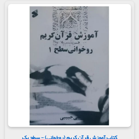
کتاب آموزش قرآن کریم (روخوانی) - سطح یک