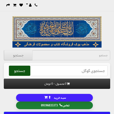
جستجو
جستجو
0 محصول - 0 تومان
⬆
سبد خرید
📞
تماس
09196835373