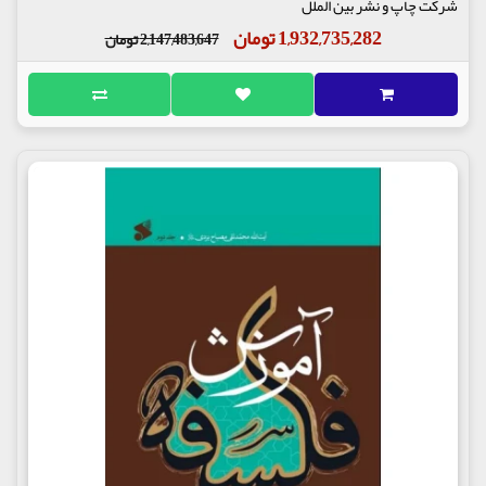
شرکت چاپ و نشر بین الملل
1,932,735,282 تومان
2,147,483,647 تومان