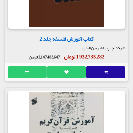
کتاب آموزش فلسفه جلد 2
شرکت چاپ و نشر بین الملل
1,932,735,282 تومان
2,147,483,647 تومان