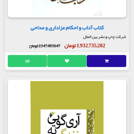
کتاب آداب و احکام عزاداری و مداحی
شرکت چاپ و نشر بین الملل
1,932,735,282 تومان
2,147,483,647 تومان