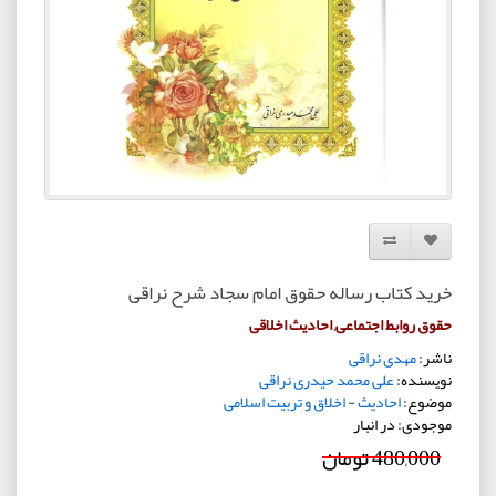
افزودن به لیست دلخواه
مقایسه این محصول
خرید کتاب رساله حقوق امام سجاد شرح نراقی
حقوق روابط اجتماعی, احادیث اخلاقی
ناشر:
مهدی نراقی
نویسنده:
علی محمد حیدری نراقی
موضوع:
احادیث
-
اخلاق و تربیت اسلامی
موجودی: در انبار
480,000 تومان