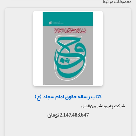
محصولات مرتبط
یافته اند و کماکان آن را درخواست دارند به لحاظ اینکه
رساله حقوق که ماهیت بیان احکام و اخلاق را دارد در
کنار نیایش های سیدالساجدین (ع) ساختار نیایشی و
دعاگونه ندارد و مرحوم علامه شعرانی هم ترجمه ای از آن
ننگاشته بود، بنا بر این نهاده شد که رساله به صورت
مستقل و با ترجمه جناب آقای دکتر اسماعیل منصوری
لاریجانی منتشر و به دوستداران نیایش معرفت آموز
سید سجادان اهداء شود.
در ادامه، مقدمه مترجم کتاب آمده است که او هم به
اهمیت کار اشاره و افزوده است: اهتمام اهل بیت (ع) به
حقوق انسان ها و حتی حیوانات از زوایای محتلف مورد
توجه است. اما در بعد حقوق مدنی و اجتماعی توجه خاصی
وجود دارد که ذهن محققان و پژوهشگران را در حوزه
حقوق اساسی انسان در جوامع بشری به خود جلب می
کتاب رساله حقوق امام سجاد (ع)
کند.
شرکت چاپ و نشر بین الملل
همچنین تاکید به اهمیت این موضوع در نزد امام چهارم
2,147,483,647 تومان
شیعیان از بخش های قابل توجه در این بخش است: امام
سجاد(ع) از جمله سفارشات و وصایای خود را به حقوق
انسان به ویژه مسلمانان اختصاص می دهد و در هر
فرصتی بر آن اصرار می ورزد، به عنوان نمونه ابی مالک