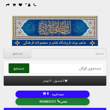
جستجو
جستجو
0 محصول - 0 تومان
⬆
سبد خرید
📞
تماس
09196835373