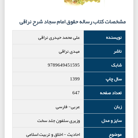
مشخصات کتاب رساله حقوق امام سجاد شرح نراقی
نویسنده
علی محمد حیدری نراقی
ناشر
مهدی نراقی
شابک
9789649451595
سال چاپ
1399
تعداد صفحه
647
زبان
عربی- فارسی
سایز و مدل
وزیری سلفون جلد سخت
موضوع
احادیث
-
اخلاق و تربیت اسلامی