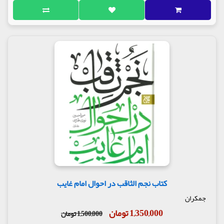
کتاب نجم الثاقب در احوال امام غایب
جمکران
1,350,000 تومان
1,500,000 تومان