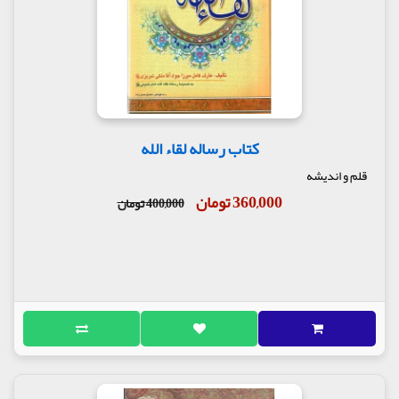
آنها هم با جزئیات اشاره شده است.
از دیگر مواردی که در کتاب رساله حقوق امام علی بن
الحسین (ع) به حقوق آنها تاکید شده است می توان به :
مال، طلب کار، مدعی، مدعی علیه، مشورت کننده و
مشاور، نصیحت خواه و نصیحت کننده، بزرگسالان،
فرزندان، مسئول، خوشحال کننده، دشمن، هم کیشان و
اقلیت های مذهبی اشاره کرد.
کتاب رساله لقاء الله
مولف : علی محمد حیدری نراقی
قلم و اندیشه
ناشر : انتشارات مهدی نراقی
360,000 تومان
400,000 تومان