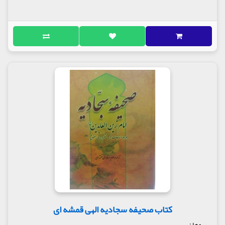
گوید: به امام زین العابدین (ع) عرض کردم: همه
دستورات دین را به من بفرمایید. حضرت فرمود:«قول
الحق و الحکم باالعدل و الوفاء بالعهد؛ سخن حق گفتن، و به
عدالت حکم و داوری نمودن و به عهد و پیمان وفا کردن.»
(خصال، باب القلاقه، ح 90)
اسماعیل منصوری لاریجانی همچنین این موضوع را
بررسی می کند که امام سجاد(ع) به طور مختصر اما جامع
و کامل در رساله حقوق به حقوق اعضاء و جوارح انسان
می پردازد که رعایت و توجه به آن نه تنها به سلامت روان
و بهداشت فردی کمک می کند بلکه اساس جامعه سالم و
پاک را پی ریزی می کند؛ چرا که رهنمودهای آن امام همام
و همه ائمه معصومین(ع) مطابق عقل و نظرات انسان
است که عمل و پیروی از آنها سلامت فردی و اجتماعی
جوامع بشری را تضمین می کند.
وی معتقد است، سخنان و وصایای ائمه معصومین (ع)
محصور به زمان و مکان خاصی نیست و در هر دوره ای از
تاریخ و متقضای شرایط زندگی بشر، پاسخگوی نیازهای
گوناگون ما است. از این نظر رساله حقوق امام سجاد (ع)
کتاب صحیفه سجادیه الهی قمشه ای
که از نکات بدیع اخلاقی و تربیتی برخوردار است به
پروهان