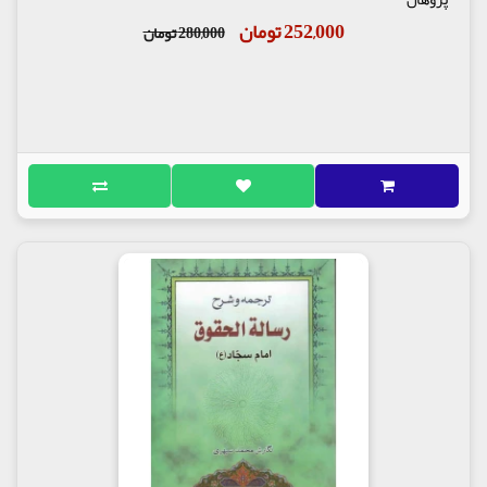
مخاطبان علاقه مند ارائه می شود تا با مطالعه و عمل به آن
252,000 تومان
شاهد تاثیر سازنده و زود هنگام آن در همه زوایای
280,000 تومان
زندگی خود باشند و سپس به عنوان یک دستورالعمل
انجام آن را به دیگران سفارش کنند.
اولین سخن اما سجاد در این کتاب «حق پرودگار» است که
در آن می خوانیم: «و اما بزرگترین حق خداوند- تبارک و
تعالی- نسبت به تو این است که او را بندگی نمایی و هیچ
چیزی را شریک او قرار ندهی و هر گاه این اعمال را از روی
اخلاص برای خداوند- تبارک و تعالی- انجام دهی،
خداوند- عز و جل – نیز امور دنیا و آخرتت را تکفل نماید و
آنچه مورد علاقه و خیرت در آن است همیشه برایت حفظ
و نگهداری کند.» (ص 15)
مترجم سعی کرده است از نثر ساده و بی آلایش استفاده
کند و در عین حال لحن خاص و ویژه ای به متن ها بدهد
که در مقایسه با سایر متون مشابه وجه تمایزی داشته
باشد. این رویکرد مترجم در متن «حق نفس» به خوبی
آشکار است: «اما حق نفس بر تو آن است که آن را به طور
کامل در راه طاعت خداوند به کار گیری و حق زبان و گوش
و چشم و دست و پایت، و شکم و دامنت را ادا کنی و در
این کار از خداوند یاری بجویی.» (ص 17)