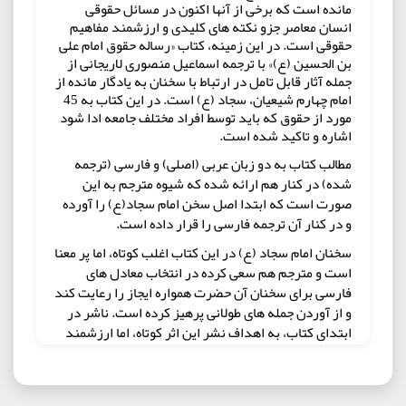
مانده است که برخی از آنها اکنون در مسائل حقوقی
انسان معاصر جزو نکته های کلیدی و ارزشمند مفاهیم
حقوقی است. در این زمینه، کتاب «رساله حقوق امام علی
بن الحسین (ع)» با ترجمه اسماعیل منصوری لاریجانی از
جمله آثار قابل تامل در ارتباط با سخنان به یادگار مانده از
امام چهارم شیعیان، سجاد (ع) است. در این کتاب به 45
مورد از حقوق که باید توسط افراد مختلف جامعه ادا شود
اشاره و تاکید شده است.
مطالب کتاب به دو زبان عربی (اصلی) و فارسی (ترجمه
شده) در کنار هم ارائه شده که شیوه مترجم به این
صورت است که ابتدا اصل سخن امام سجاد(ع) را آورده
و در کنار آن ترجمه فارسی را قرار داده است.
سخنان امام سجاد (ع) در این کتاب اغلب کوتاه، اما پر معنا
است و مترجم هم سعی کرده در انتخاب معادل های
فارسی برای سخنان آن حضرت همواره ایجاز را رعایت کند
و از آوردن جمله های طولانی پرهیز کرده است. ناشر در
ابتدای کتاب، به اهداف نشر این اثر کوتاه، اما ارزشمند
اشاره کرده و نوشته است: از آنجا که بعضی علاقه مندان
صحیفه سجادیه، رساله موجز و پرمغز موسوم به «رساله
الحقوق» ماثور از آن امام والامقام را در ضمیمه صحیفه می