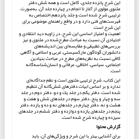
اين شرح پانزده جلدى، كامل است و همه شش دفتر
مثنوى مولوى از آغاز تا انجام در چهارده جلد آن، به‌صورت
ترتيبى شرح شده است و جلد پانزدهم اختصاص به
فهرست‌هاى فنى دارد و در واقع راهنماى موضوعى براى
اين شرح است.
اهميت و امتياز اساسى اين شرح، در زاويه ديد انتقادى و
اجتهادى آن نسبت به مباحث مطرح‌شده در مثنوى و نيز
بررسى‌هاى تطبيقى و مقايسه‌اى بين انديشه‌هاى
دانشوران گوناگون مارکسیستى، غربى و اسلامى و آگاهى
كافى نسبت به نظريه‌هاى مطرح در مباحث بنيادين
اجتماعى، سياسى، اخلاقى، عرفانى و انسان‌شناسه‌گانه
است.
اين كتاب، شرح ترتيبى مثنوى است و نظم جداگانه‌اى
ندارد و بر اساس ابيات دفترهاى شش‌گانه آن تنظيم
شده است. دفتر يكم در جلد يك و دو، دفتر دوم در جلد
سه و چهار و پنج، دفتر سوم در جلدهاى شش و هفت و
هشت و نه، دفتر چهارم در جلدهاى نه و ده و يازده، دفتر
پنجم در جلدهاى يازده و دوازده و دفتر ششم در جلدهاى
سيزده و چهارده شرح شده است.
گزارش محتوا
براى آشنايى بهتر با اين شرح و ويژگى‌هاى آن، بايد