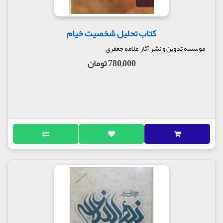
است كه مولوى در مثنوى: «نه ترك شريعت و تسليم به
طامات صوفيه را توصيه مى‌كند و نه گرايش به فقر و
عزلت و رهبانيت را تبليغ مى‌نمايد. مرد كامل را كسى
کتاب تحلیل شخصیت خیام
مى‌داند كه جامع صورت و معنا باشد، بلكه وجود زن و
فرزند را نيز حجاب راه نمى‌شناسد و درست مثل يك
موسسه تدوین و نشر آثار علامه جعفری
متكلم، اما به كمك قياسات تمثيلى و تشبيهات شاعرانه
780,000 تومان
در تاييد و اثبات عقايد و مبانى قرآن و اهل شريعت
اهتمام مى‌ورزد و قضايايى مانند حقيقت توحيد، واقعيت
روح، كيفيت حشر و نشر و حدود جبر و اختيار را موافق
مذاق اهل شريعت تبيين مى‌كند. بااين‌همه، لُبّ و مغز
شريعت را عبارت از عشق مى‌داند» (ارزش ميراث
صوفيه، ص168 و 169) و بعد افزوده است كه مى‌توان
گفت جلال‌الدين در كتاب مثنوى، به‌هيچ‌روى مخالفتى با
مذهب نشان نمى‌دهد، بلكه مى‌گويد: مذهب، در حقيقت
عالى‌ترين و منحصرترين راه ملاقات خداوندى است و
انسان بايستى هدف دستورات و فرمان‌هاى دينى را درك
كند تا بتواند از دين بهترين استفاده را داشته باشد
در هيچ‌يك از موارد مثنوى نمى‌توان ديد كه جلال‌الدين
كوچك‌ترين بى‌اعتنايى به دين داشته و آن را به مردم
معمولى منحصر نمايد. البته چنان‌كه گفتيم او مقدارى
تفسيرات و تاويلات شخصى درباره گروهى از مفاهيم
دينى دارد كه براى ديگران مورد پذيرش نيست، ولى اين