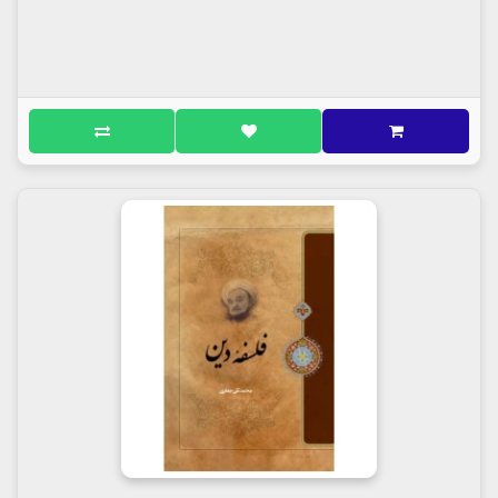
نمى‌گوييم هيچ‌گونه بهره‌ور نخواهد گشت، ولى مى‌توانيم
بگوييم مزاياى عمده مطالعه مثنوى را از دست خواهد داد
روش جلال‌الدين مولوى در كتاب مثنوى مانند روش ساير
مؤلفين در كتاب‌هاى خود نيست؛ مؤلفين، معمولا مطالب را
فصل‌بندى و تبويب نموده و در هر بابى موضوعى معين را
با مسائلى كه به‌طور مستقيم يا غير مستقيم با موضوع
مفروض مربوط است، مطرح مى‌كنند؛ درصورتى‌كه
جلال‌الدين در اول بحث، موضوعى را عنوان مى‌كند و با
پيشرفت تدريجى در ابيات به موضوعات ديگرى منتقل
مى‌شود كه گاهى رابطه ميان آن‌ها و موضوع اصلى كاملا
روشن و مستقيم و گاهى رابطه، باريك يا غير مستقيم
است. در مواردى، فاصله ميان موضوع مفروض و مسائلى
كه بعد مطرح مى‌سازد، آن‌چنان زياد است كه ارتباط
به‌كلى قطع مى‌گردد. اين مطلبى است كه جلال‌الدين خود
كاملا متوجه است و... به اين شكل، جلال‌الدين تمام
مطالب را كه در بررسى يك موضوع مطرح مى‌كند، با
همديگر مربوط مى‌سازد؛ چنان‌كه شخص عاشق،
انديشه‌ها و گفتارهايى دارد كه براى مردم معمولى،
بى‌ارتباط و بى‌پا و بى‌سر جلوه مى‌كند، ولى در واقع همه آن
انديشه‌ها و گفتارها در يك نقطه ايده‌آل كه همان
معشوق اوست، مربوط مى‌شوند؛ همچنين مطالبى را كه
جلال‌الدين مطرح مى‌كند به جهت اينكه عشق الهى و