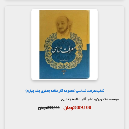
با مطالعه گسيخته از ساير مطالب، افراد ساده‌لوح را به
عرفان منفى سوق داده و آن‌ها را به زندگانى اجتماعى
بى‌علاقه مى‌كند؛ درصورتى‌كه با ملاحظه تمام مسائل مورد
بحث جلال‌الدين، گرايش به عرفان منفى محكوم است. در
موارد فراوانى جلال‌الدين كار و كوشش را براى فرد و نافع
بودن را براى اجتماع، با صريح‌ترين لهجه توصيه و تشويق
مى‌كند... به‌هيچ‌وجه گمان نمى‌رود كه جلال‌الدين با آن
اطلاعى كه از منطق زندگى و مكتب اسلام دارد، در صدد
ترويج عرفان منفى بوده باشد
ملاقات او با شمس تبريزى و علاقه‌مند شدن جلال‌الدين
به مقام عرفان شمس، از نظر تاريخى، مدارک فراوانى
دارد. مى‌گويند انقلاب روحى جلال‌الدين، معلول همان
ملاقات بوده است، ولى معلوم است كه شمس تبريزى در
تمام دوره زندگانى‌اش تنها با جلال‌الدين ملاقات نكرده
است، بلكه اشخاص فراوانى را ديده بود، اما اين
کتاب معرفت شناسی (مجموعه آثار علامه جعفری جلد چهارم)
جلال‌الدين بوده است كه استعداد قبلى او از نظر
معلومات و آمادگى، چنين تلاطم را مقتضى بوده است.
موسسه تدوین و نشر آثار علامه جعفری
با اينكه مطالب همه‌جانبه و همگانى زيادى در مثال‌ها و
809,100 تومان
899,000 تومان
داستان‌هاى مثنوى ديده مى‌شود و خود آن مطالب كشف
مى‌كند كه او حقيقتاً به هر جمعيتى نالان شده و جفت
بدحالان و خوش‌حالان گشته است، بااين‌حال از دوران