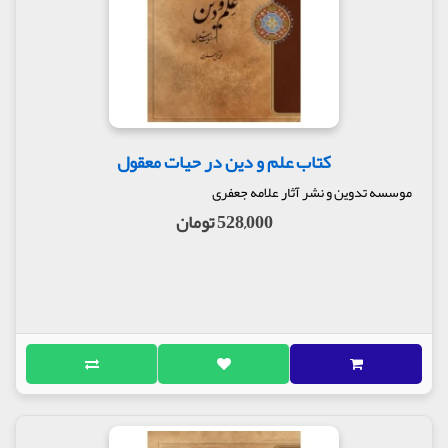
«از خدا جوييم توفيق ادب
بى‌ادب محروم ماند از
لطف رب»
و تعليم و تربيت مردم را به عهده گرفته، نبايد سبک و
زشت صحبت كند و از سوى ديگر اقتدار جلال‌الدين در
تجسيم و تمثيل خيلى بيشتر از آن است كه نيازمند
مثال‌هاى زشت باشد... خلاصه در داستان‌هايى از مثنوى
كه شامل ابيات ناشايست است، ابياتش را نقل نكرده و
کتاب علم و دین در حیات معقول
به نقطه‌چينى در آن موارد كفايت خواهم ورزيد
موسسه تدوین و نشر آثار علامه جعفری
شارح در حكايت «امرد و كوسه در خانقاه»، چنين نوشته
528,000 تومان
است: «جلال‌الدين در ابيات فوق بار ديگر با يك مثال
زشت، مطالب عالى را توضيح مى‌دهد و اين اشتباه و خطاى
جدى است كه جلال‌الدين چند بار در مثنوى مرتكب شده
است؛ مخصوصاًً تطبيق چند موى چانه كوسه براى حفظ
ناموس او، به نامه الهى! ما از تفسير مقدارى از ابيات به
جهت روشنايى و ناشايست بودن بعضى از مطالب آن‌ها
خوددارى كرديم
آيا مى‌توان گفت جلال‌الدين مولوى در كتاب مثنوى يك
مكتب انسانى - الهى سيستماتيك پى‌ريزى كرده است؟
هنگامى كه مى‌گوييم يك مكتب انسانى - الهى را پى‌ريزى
كرده است، بايد توجه داشته باشيم كه اگر مقصود از