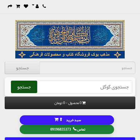
جستجو
جستجو
0 محصول - 0 تومان
⬆
سبد خرید
📞
تماس
09196835373