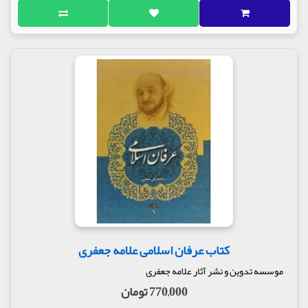
روبه‌رو خواهند گشت: يكى اينكه در كتاب مثنوى،
اصطلاحات فلسفى، از قبيل جوهر و عرض و كميت و
كيفيت و هستى و نيستى و تناقض و تضاد و زمان و مكان،
با ملاحظه مفاهيم فلسفى آن‌ها فراوان است؛ ديگر اينكه
هنگامى كه شخصى استعداد جهان‌بينى نداشته باشد،
مطالب مولوى را اگرچه درك كند، به‌طور گسيخته خواهد
بود و چنين شخصى نمى‌تواند از مجموع كتاب مثنوى يك
عده كليات قانع‌كننده را كه به شكل يك مجموعه كلى در
شناخت جهان و درك و تثبيت موقعيت خود در هستى
ضرورت دارد، به دست آورد.
ب) اطلاع كافى درباره علوم اسلامى، از قبيل تفسير و
حديث و اخلاقيات و مسائل كلامى و بلكه تا حدودى آگاهى
به حقوق اسلامى؛ زيرا در كتاب مثنوى با اين مطالب
سروكار پيدا مى‌شود كه بدون اطلاع از آن‌ها مقصود
جلال‌الدين مولوى روشن نمى‌شود.
ج) كشش و انجذاب روانى و عشق به دريافت حق جل و
علا و شوقِ شناسايى يك‌پارچه بودن جهان هستى در يك
کتاب عرفان اسلامی علامه جعفری
وحدت عالى كه جهان باعظمت هستى بدون شناسايى آن،
فروغ واقعى الهى خود را به هيچ‌كس نشان نخواهد داد،
موسسه تدوین و نشر آثار علامه جعفری
پس اگر كسى بخواهد اين كتاب را تنها از نظر علمى درك
770,000 تومان
كند يا فقط با ذوق شاعرانه به مطالعه آن بپردازد،