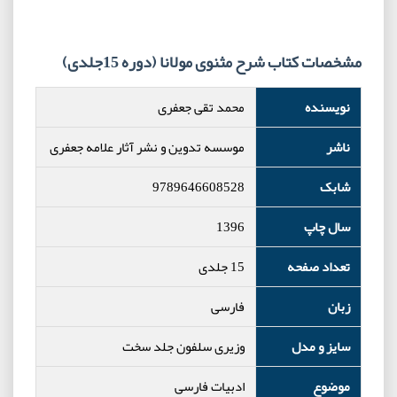
مشخصات کتاب شرح مثنوی مولانا (دوره 15جلدی)
نویسنده
محمد تقی جعفری
ناشر
موسسه تدوین و نشر آثار علامه جعفری
شابک
9789646608528
سال چاپ
1396
تعداد صفحه
15 جلدی
زبان
فارسی
سایز و مدل
وزیری سلفون جلد سخت
موضوع
ادبیات فارسی