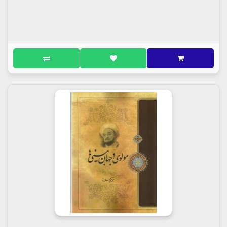
همه‌جانبه آن تناقض‌ها را برطرف كند، مانند موضوع
ماديات؛ گاهى جلال‌الدين امور مادى را آن‌چنان محكوم و
مطرود قلمداد مى‌كند كه با نظر يك‌جانبه مى‌توان گفت:
جلال‌الدين اصلا با زندگانى مخالف است. گاهى ديگر از
تنظيم امور زندگانى طرف‌دارى كرده، كار و كوشش را
عبادت جلوه مى‌دهد. شكى نيست در اينكه در اين موارد،
كوچك‌ترين تناقضى وجود ندارد؛ زيرا با ملاحظه تمام
مباحث مربوطه، روشن مى‌شود كه جلال‌الدين مطابق آيات
و روايات مى‌خواهد از پرستش ماديات جلوگيرى كند، نه
از زندگانى مادى فردى و اجتماعى كه تنظيمش در مدارک
اسلامى عبادت محسوب شده است.
گروه دوم: تناقضاتى است كه تا حدودى عميق‌تر به نظر
مى‌رسد، مانند توصيه اكيد جلال‌الدين به تبعيت و
بزرگداشت قوانين طبيعت مانند «عليت» و غير ذلك و
درباره همين موضوع گاهى قيافه منفى نشان داده
مى‌گويد: بايستى بالاتر از اين قوانين را منظور نمود و اين
جهان، خيالى بيش نيست. اين گروه از تناقضات هم قابل
حل و فصل است؛ زيرا او واقعيت و قوانين هستى را منكر
نمى‌شود، بلكه مى‌گويد: اين واقعيت و قوانين در مقابل
واقعيت پشت پرده و زيربناى هستى مانند خيالات است
كه اصالتى ندارد. گاهى مى‌خواهد بگويد: گمان مبريد كه
خداوند پس از ايجاد جهان هستى و حاكم ساختن گروهى