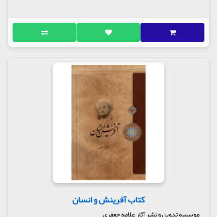
كودكى و جوانى و ميان‌سالى او حركات خلاف اخلاق و مخالف
روش اسلامى در تواريخ ثبت نشده است. بعضى از
داستان‌ها را به‌طور افسه‌گانه نقل مى‌كنند كه احتمال
ساختگى و جعل در آن‌ها زيادتر از احتمال واقعيت
آن‌هاست و اگر هم فرض كنيم كه بعضى از آن داستان‌ها
صحت داشته باشد مى‌دانيم كه بالاخره اين مرد نه دعواى
الوهيت داشته است و نه ادعاى پيامبرى، بلكه در موارد
فراوانى در مثنوى، اعتراف به «درراه‌بودن» خود مى‌كند؛
به همين جهت نمى‌توان گفت: جلال‌الدين، معصوم بوده
است. خطا و اشتباه در فرزندان آدم همواره و در همه
افراد جز معصومين وجود داشته است.
كتاب مثنوى از مقوله ايلياد هومر نيست و مطالبش مانند
مطالب هيئت بطلميوس هم نمى‌باشد كه امروز فقط داراى
ارزش تاريخى و شايسته بررسى دوران كودكى فرهنگ
بشرى بوده باشد. نيز اين كتاب را نمى‌توان يك مجموعه
ادبى دانست كه تنها احساسات دوران معيّن و جامعه
مشخصى را اشباع مى‌كند و سپس در قفسه كتابخانه‌ها
براى زينت يا فقط به‌عنوان يك جلد كتاب قديمى مشغول
انجام وظيفه مى‌شود و بالاتر از اين‌ها، نمى‌توان كتاب
مثنوى را به‌عنوان طرح‌كننده يك عده مسائل دوردست و
کتاب آفرینش و انسان
تجريدشده‌اى درباره انسان و جهان تلقى كرد كه تنها
كارش كمك به ذوق‌پردازى‌هاى عرفانى و فلسفى و ادبى
موسسه تدوین و نشر آثار علامه جعفری