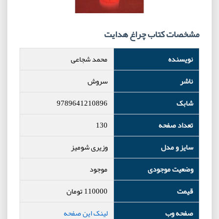
مشخصات کتاب چراغ هدایت
نویسنده
محمد شجاعی
ناشر
سروش
شابک
9789641210896
تعداد صفحه
130
سایز و مدل
وزیری شومیز
وضعیت موجودی
موجود
قیمت
110000
تومان
صفحه وب
لینک این صفحه