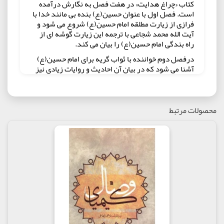
کتاب «چراغ هدايت» در هفت فصل به نگارش درآمده
است. فصل اول با عنوان حسین(ع) بنده بی مانند خدا با
فرازی از زیارت مطلقه امام حسین(ع) شروع می شود و
آیت الله محمد شجاعی با ترجمه این زیارت گوشه ای از
راه بندگی امام حسین(ع) را بیان می کند.
درفصل دوم خواننده با ثواب گریه برای امام حسین(ع)
آشنا می شود که در بیان آن احادیث و روایات زیادی نیز
از سوی آیت الله شجاعی بیان می شود و اما فصل سوم
نیز در راستای فصل قبل ثواب زیارت امام حسین(ع) را
بیان می کند و از اجر و پاداشی که خداوند بر این زیارت
قرار داده است سخن به میان می آورد.
محصولات مرتبط
فصل چهارم مکارم اخلاقی و فضائل وجودی حضرت امام
حسین(ع) را از منظر احادیث و روایات مورد بررسی قرار
می دهد و فصل پنجم با عنوان خون سیدالشهداء و
اشتداد غضب الهی، قیام سید الشهدا (ع) را برای
خوانندگان بازگو می کند.
دو فصل آخر با نام های «هل من ناصر ینصرنی» و قیام
مختار ثقفی به زوایای مختلف قیام امام حسین(ع) و
حوادث بعد از آن که مربوط به قیام مختار ثقفی است می
پردازد. صفحات پایانی کتاب هم استاد آیت الله محمد
شجاعی تذکراتی درباره محرم و حضور در مجالس پربرکت