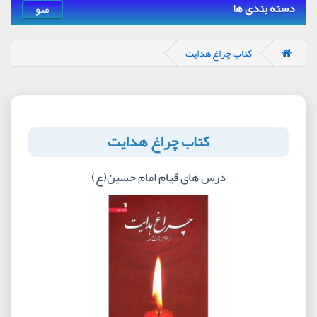
دسته بندی ها
منو
کتاب چراغ هدایت
کتاب چراغ هدایت
درس های قیام امام حسین(ع)