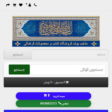
جستجو
جستجو
0 محصول - 0 تومان
⬆
سبد خرید
📞
تماس
09196835373